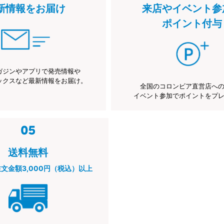
新情報をお届け
来店やイベント参
ポイント付与
ガジンやアプリで発売情報や
ックスなど最新情報をお届け。
全国のコロンビア直営店へ
イベント参加でポイントをプ
送料無料
注文金額3,000円（税込）以上