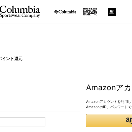
ポイント還元
Amazon
Amazonアカウントを利用
。
AmazonのID、パスワー