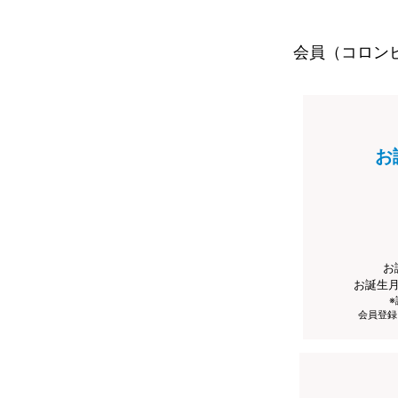
会員（コロン
お
お
お誕生
会員登録