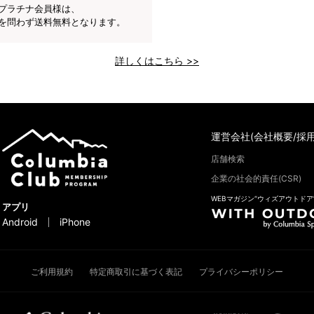
プラチナ会員様は、
を問わず送料無料となります。
詳しくはこちら >>
運営会社(会社概要/採用
店舗検索
企業の社会的責任(CSR)
WEBマガジン“ウィズアウトドア
アプリ
Android
iPhone
ご利用規約
特定商取引に基づく表記
プライバシーポリシー