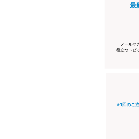
最
メールマ
役立つトピ
※1回のご