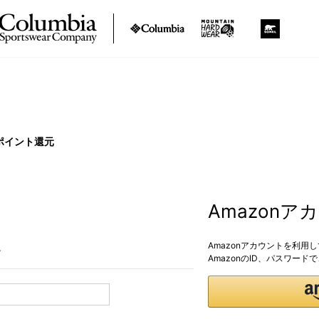
ポイント還元
Amazon
Amazonアカウントを利用
。
AmazonのID、パスワー