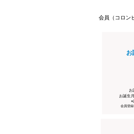
会員（コロン
お
お
お誕生
会員登録