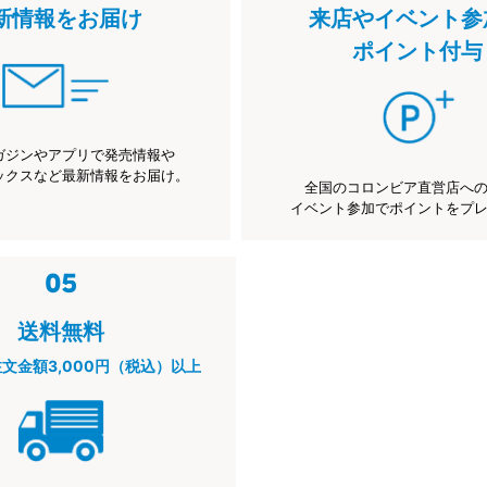
新情報をお届け
来店やイベント参
ポイント付与
ガジンやアプリで発売情報や
ックスなど最新情報をお届け。
全国のコロンビア直営店へ
イベント参加でポイントをプ
送料無料
注文金額3,000円（税込）以上