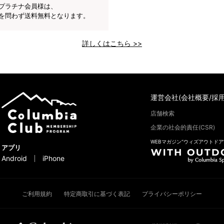
プラチナ会員様は、
を問わず送料無料となります。
詳しくはこちら >>
運営会社(会社概要/採用
店舗検索
企業の社会的責任(CSR)
WEBマガジン“ウィズアウトドア
アプリ
Android
iPhone
ご利用規約
特定商取引に基づく表記
プライバシーポリシー