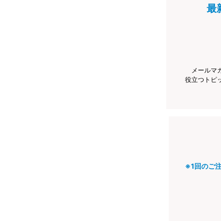
最
メールマ
役立つトピ
※1回のご