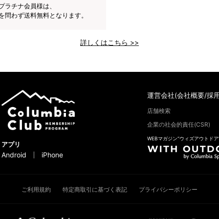
プラチナ会員様は、
を問わず送料無料となります。
詳しくはこちら >>
運営会社(会社概要/採用
店舗検索
企業の社会的責任(CSR)
WEBマガジン“ウィズアウトドア
アプリ
Android
iPhone
ご利用規約
特定商取引に基づく表記
プライバシーポリシー