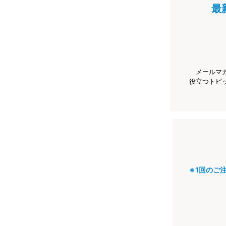
最
メールマ
役立つトピ
※1回のご