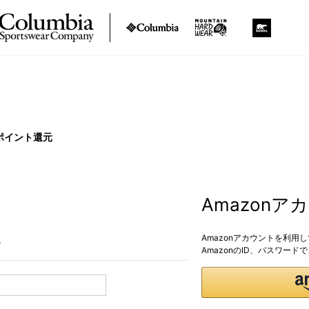
ポイント還元
Amazon
Amazonアカウントを利用
。
AmazonのID、パスワー