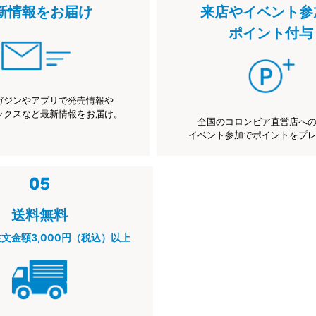
新情報をお届け
来店やイベント参
ポイント付与
ガジンやアプリで発売情報や
ックスなど最新情報をお届け。
全国のコロンビア直営店へ
イベント参加でポイントをプ
送料無料
注文金額3,000円（税込）以上