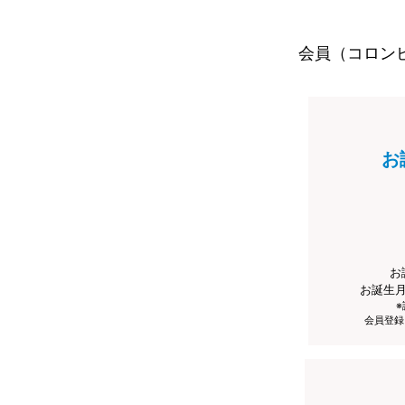
会員（コロン
お
お
お誕生
会員登録