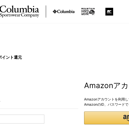
ポイント還元
Amazon
Amazonアカウントを利用
。
AmazonのID、パスワー