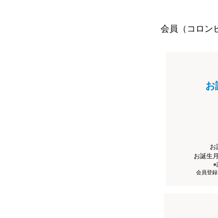
会員（コロン
お
お
お誕生
会員登録