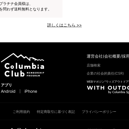
プラチナ会員様は、
を問わず送料無料となります。
詳しくはこちら >>
運営会社(会社概要/採用
店舗検索
企業の社会的責任(CSR)
WEBマガジン“ウィズアウトドア
アプリ
Android
iPhone
ご利用規約
特定商取引に基づく表記
プライバシーポリシー