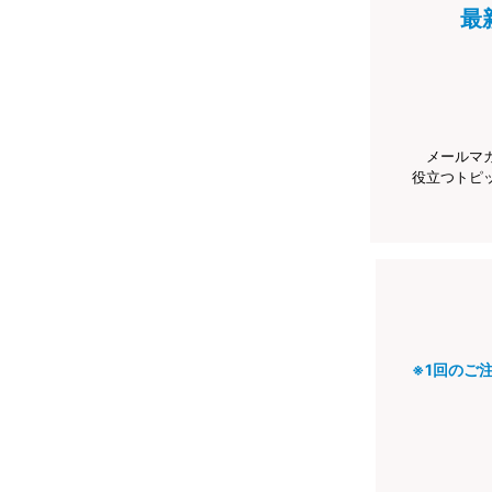
最
メールマ
役立つトピ
※1回のご