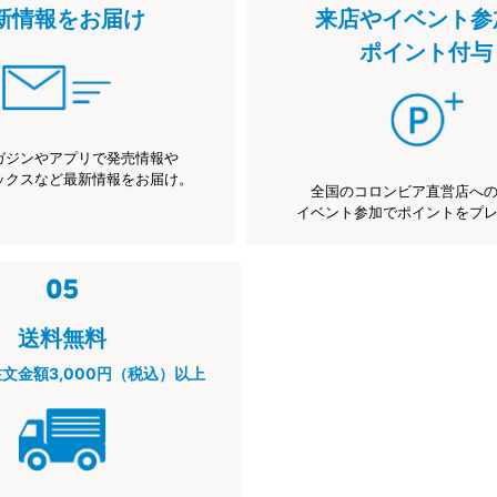
新情報をお届け
来店やイベント参
ポイント付与
ガジンやアプリで発売情報や
ックスなど最新情報をお届け。
全国のコロンビア直営店へ
イベント参加でポイントをプ
送料無料
注文金額3,000円（税込）以上