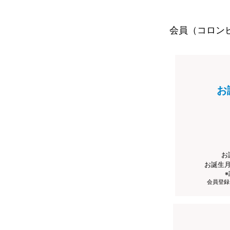
会員（コロン
お
お
お誕生
会員登録