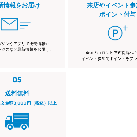
新情報をお届け
来店やイベント参
ポイント付与
ガジンやアプリで発売情報や
ックスなど最新情報をお届け。
全国のコロンビア直営店へ
イベント参加でポイントをプ
送料無料
注文金額3,000円（税込）以上