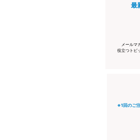
最
メールマ
役立つトピ
※1回のご