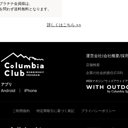
プラチナ会員様は、
を問わず送料無料となります。
詳しくはこちら >>
運営会社(会社概要/採用
店舗検索
企業の社会的責任(CSR)
WEBマガジン“ウィズアウトドア
アプリ
Android
iPhone
ご利用規約
特定商取引に基づく表記
プライバシーポリシー