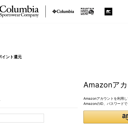
ポイント還元
Amazon
Amazonアカウントを利用
。
AmazonのID、パスワー