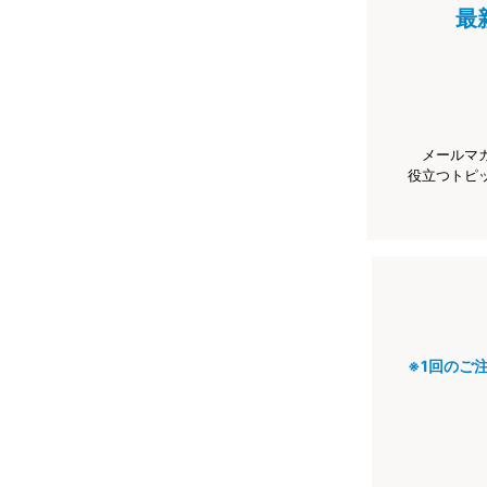
最
メールマ
役立つトピ
※1回のご