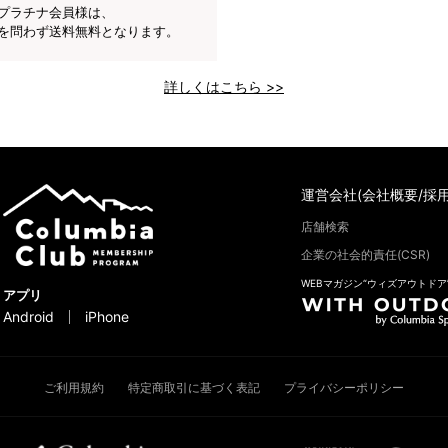
プラチナ会員様は、
を問わず送料無料となります。
詳しくはこちら >>
運営会社(会社概要/採用
店舗検索
企業の社会的責任(CSR)
WEBマガジン“ウィズアウトドア
アプリ
Android
iPhone
ご利用規約
特定商取引に基づく表記
プライバシーポリシー