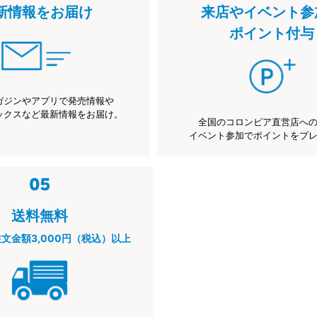
新情報をお届け
来店やイベント参
ポイント付与
ガジンやアプリで発売情報や
ックスなど最新情報をお届け。
全国のコロンビア直営店へ
イベント参加でポイントをプ
送料無料
注文金額3,000円（税込）以上