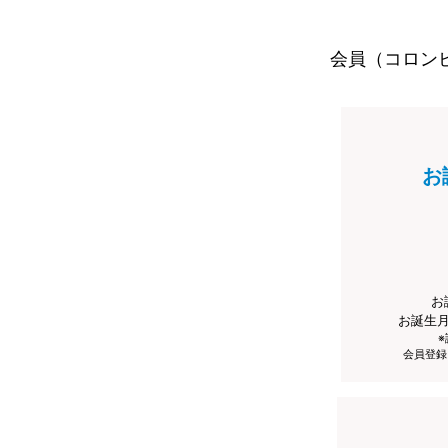
会員（コロン
お
お
お誕生
会員登録