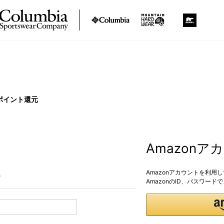
ポイント還元
Amazon
Amazonアカウントを利用
。
AmazonのID、パスワー