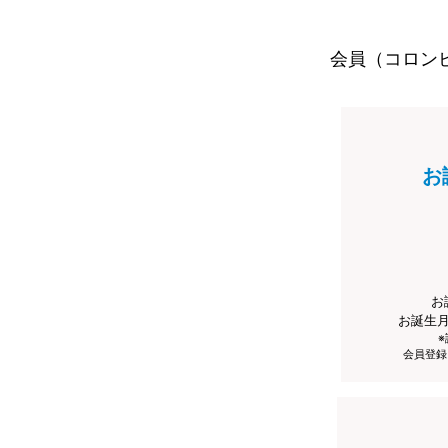
会員（コロン
お
お
お誕生
会員登録