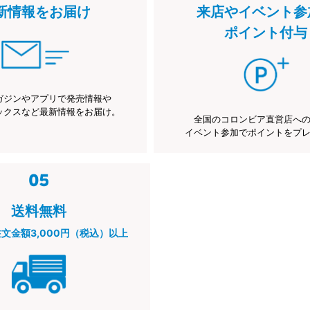
新情報をお届け
来店やイベント参
ポイント付与
ガジンやアプリで発売情報や
ックスなど最新情報をお届け。
全国のコロンビア直営店へ
イベント参加でポイントをプ
送料無料
注文金額3,000円（税込）以上