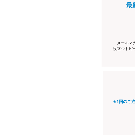
最
メールマ
役立つトピ
※1回のご