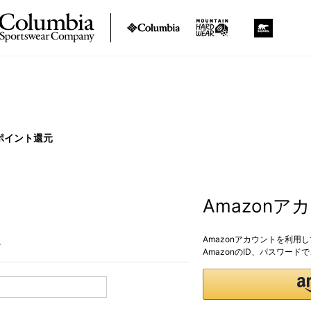
ポイント還元
Amazon
Amazonアカウントを利用
。
AmazonのID、パスワー