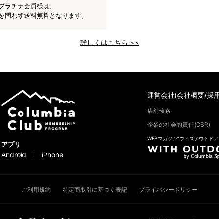
プラチナ会員様は、
を問わず送料無料となります。
詳しくはこちら >>
運営会社(会社概要/採用
店舗検索
企業の社会的責任(CSR)
WEBマガジン“ウィズアウトドア
アプリ
Android
iPhone
ご利用規約
特定商取引に基づく表記
プライバシーポリシー