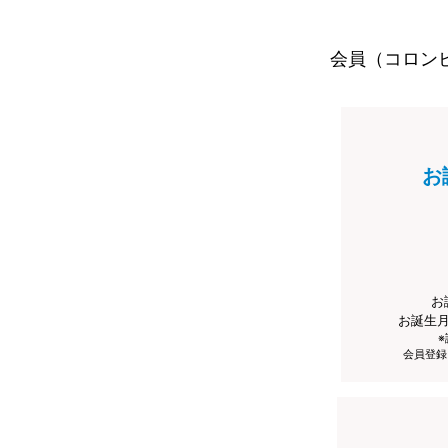
会員（コロン
お
お
お誕生
会員登録