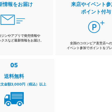
新情報をお届け
来店やイベント参
ポイント付与
ガジンやアプリで発売情報や
ックスなど最新情報をお届け。
全国のコロンビア直営店へ
イベント参加でポイントをプ
送料無料
注文金額3,000円（税込）以上