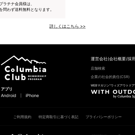
プラチナ会員様は、
を問わず送料無料となります。
詳しくはこちら >>
運営会社(会社概要/採用
店舗検索
企業の社会的責任(CSR)
WEBマガジン“ウィズアウトドア
アプリ
Android
iPhone
ご利用規約
特定商取引に基づく表記
プライバシーポリシー