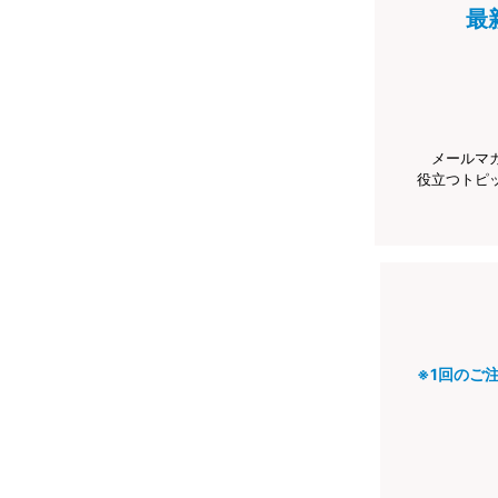
最
メールマ
役立つトピ
※1回のご