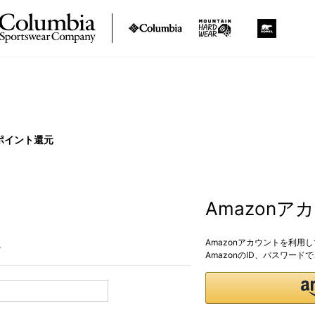
ポイント還元
Amazon
Amazonアカウントを利用
。
AmazonのID、パスワー