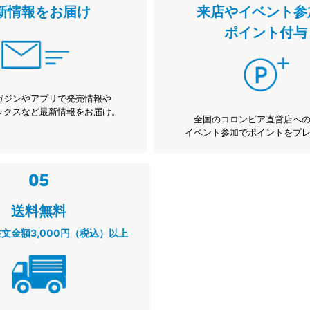
新情報をお届け
来店やイベント参
ポイント付与
ガジンやアプリで発売情報や
ックスなど最新情報をお届け。
全国のコロンビア直営店へ
イベント参加でポイントをプ
送料無料
注文金額3,000円（税込）以上