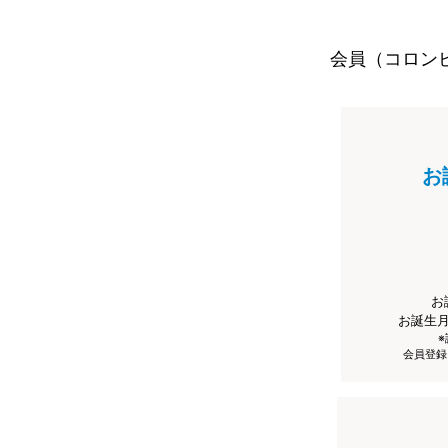
会員（コロン
お
お
お誕生
会員登録