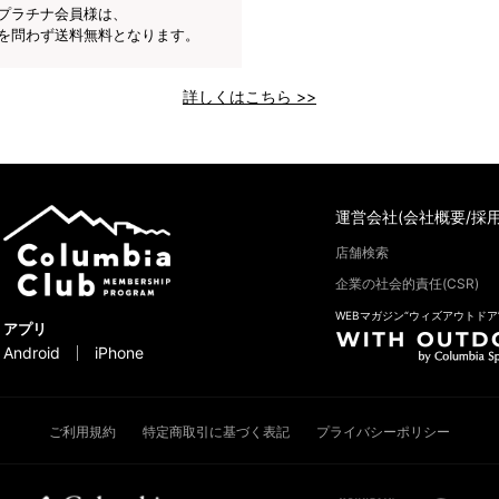
プラチナ会員様は、
を問わず送料無料となります。
詳しくはこちら >>
運営会社(会社概要/採用
店舗検索
企業の社会的責任(CSR)
WEBマガジン“ウィズアウトドア
アプリ
Android
iPhone
ご利用規約
特定商取引に基づく表記
プライバシーポリシー