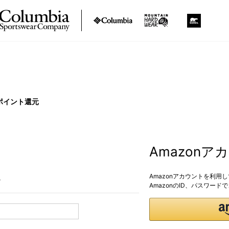
ポイント還元
Amazon
Amazonアカウントを利用
。
AmazonのID、パスワー