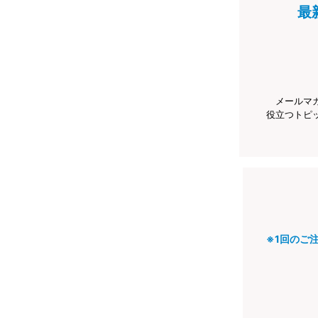
最
メールマ
役立つトピ
※1回のご