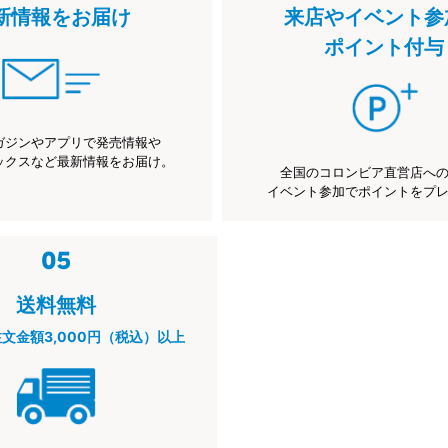
新情報をお届け
来店やイベント参
ポイント付与
ガジンやアプリで発売情報や
ックスなど最新情報をお届け。
全国のコロンビア直営店へ
イベント参加でポイントをプ
送料無料
注文金額3,000円（税込）以上