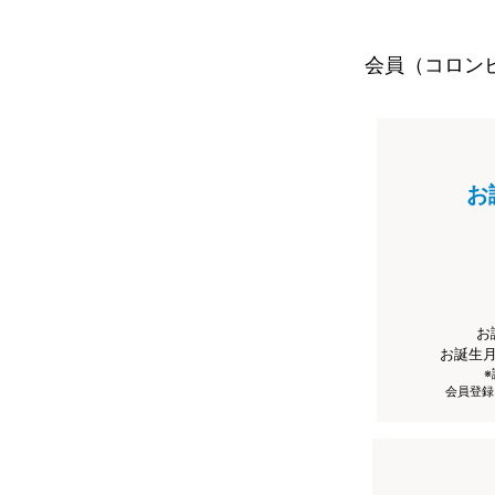
会員（コロン
お
お
お誕生
会員登録