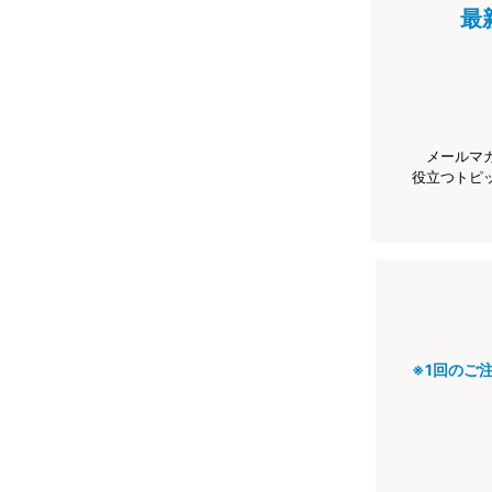
最
メールマ
役立つトピ
※1回のご