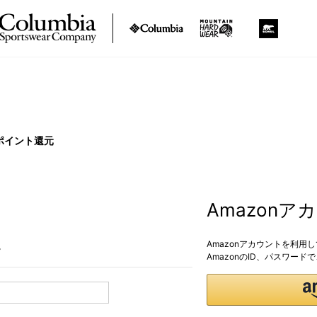
ポイント還元
Amazon
Amazonアカウントを利用
。
AmazonのID、パスワー