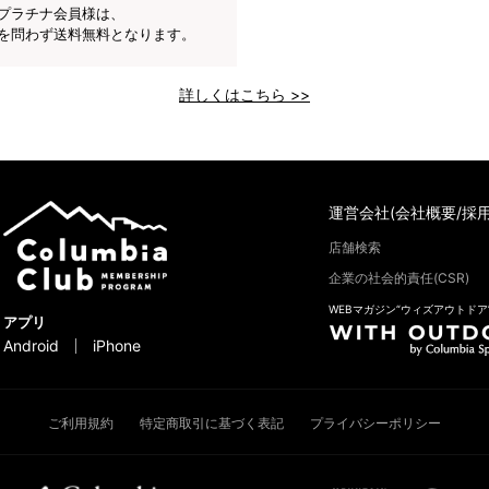
プラチナ会員様は、
を問わず送料無料となります。
詳しくはこちら >>
運営会社(会社概要/採用
店舗検索
企業の社会的責任(CSR)
WEBマガジン“ウィズアウトドア
アプリ
Android
iPhone
ご利用規約
特定商取引に基づく表記
プライバシーポリシー