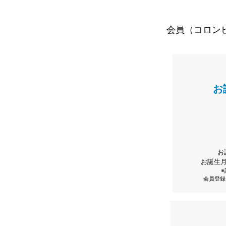
会員（コロン
お
お
お誕生
会員登録