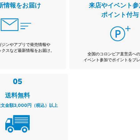
新情報をお届け
来店やイベント参
ポイント付与
ガジンやアプリで発売情報や
ックスなど最新情報をお届け。
全国のコロンビア直営店へ
イベント参加でポイントをプ
送料無料
注文金額3,000円（税込）以上