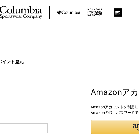
ポイント還元
Amazon
Amazonアカウントを利用
。
AmazonのID、パスワー