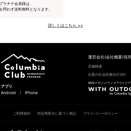
プラチナ会員様は、
を問わず送料無料となります。
詳しくはこちら >>
運営会社(会社概要/採用
店舗検索
企業の社会的責任(CSR)
WEBマガジン“ウィズアウトドア
アプリ
Android
iPhone
ご利用規約
特定商取引に基づく表記
プライバシーポリシー