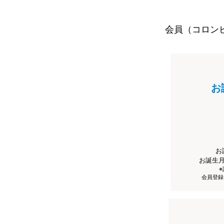
会員（コロン
お
お
お誕生
会員登録