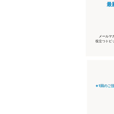
最
メールマ
役立つトピ
※1回のご