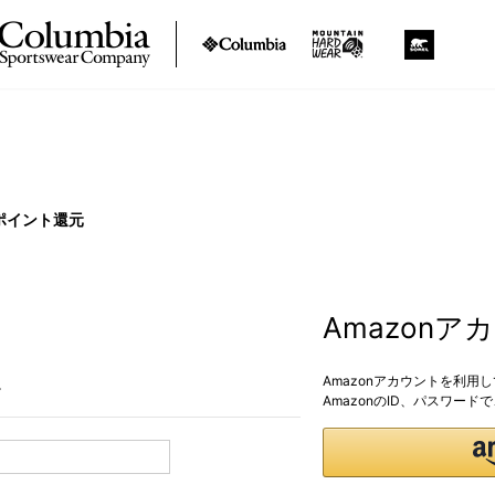
ポイント還元
Amazon
Amazonアカウントを利用
。
AmazonのID、パスワー