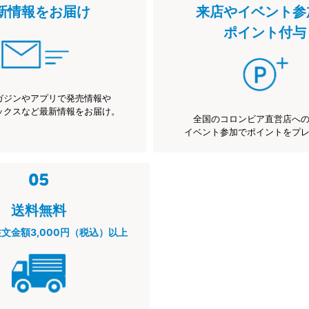
新情報をお届け
来店やイベント参
ポイント付与
ガジンやアプリで発売情報や
ックスなど最新情報をお届け。
全国のコロンビア直営店へ
イベント参加でポイントをプ
送料無料
注文金額3,000円（税込）以上