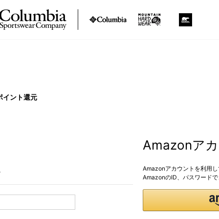
ポイント還元
Amazon
Amazonアカウントを利用
。
AmazonのID、パスワー