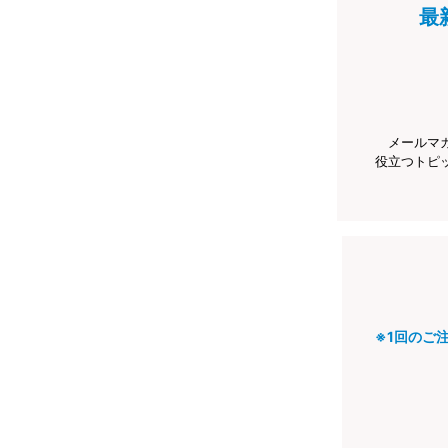
最
メールマ
役立つトピ
※1回のご