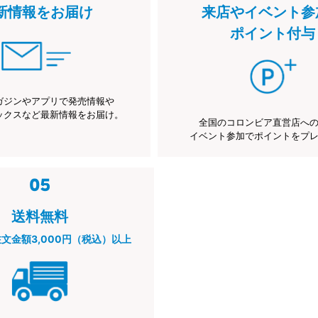
新情報をお届け
来店やイベント参
ポイント付与
ガジンやアプリで発売情報や
ックスなど最新情報をお届け。
全国のコロンビア直営店へ
イベント参加でポイントをプ
送料無料
注文金額3,000円（税込）以上