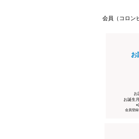
会員（コロン
お
お
お誕生
会員登録