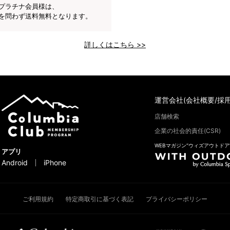
プラチナ会員様は、
を問わず送料無料となります。
詳しくはこちら >>
運営会社(会社概要/採用
店舗検索
企業の社会的責任(CSR)
WEBマガジン“ウィズアウトドア
アプリ
Android
iPhone
ご利用規約
特定商取引に基づく表記
プライバシーポリシー