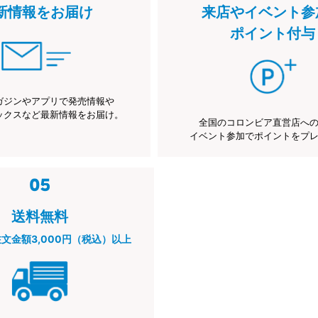
新情報をお届け
来店やイベント参
ポイント付与
ガジンやアプリで発売情報や
ックスなど最新情報をお届け。
全国のコロンビア直営店へ
イベント参加でポイントをプ
送料無料
注文金額3,000円（税込）以上