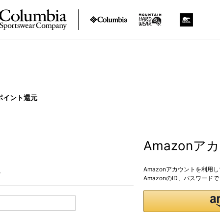
ポイント還元
Amazon
Amazonアカウントを利用
。
AmazonのID、パスワー