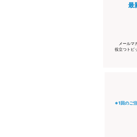
最
メールマ
役立つトピ
※1回のご