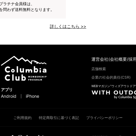
プラチナ会員様は、
を問わず送料無料となります。
詳しくはこちら >>
運営会社(会社概要/採用
店舗検索
企業の社会的責任(CSR)
WEBマガジン“ウィズアウトドア
アプリ
Android
iPhone
ご利用規約
特定商取引に基づく表記
プライバシーポリシー