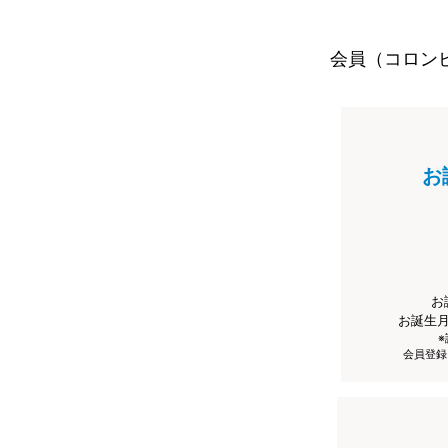
会員（コロン
お
お
お誕生
会員登録