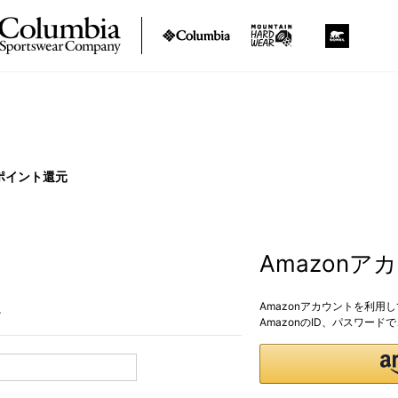
ポイント還元
Amazon
Amazonアカウントを利用
。
AmazonのID、パスワー