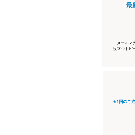
最
メールマ
役立つトピ
※1回のご