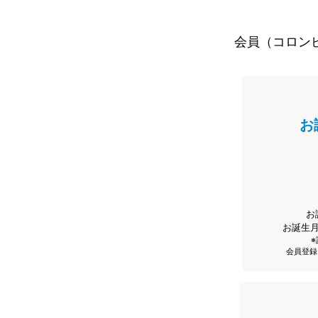
会員（コロン
お
お
お誕生
会員登録