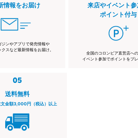
新情報をお届け
来店やイベント参
ポイント付与
ガジンやアプリで発売情報や
ックスなど最新情報をお届け。
全国のコロンビア直営店へ
イベント参加でポイントをプ
送料無料
注文金額3,000円（税込）以上