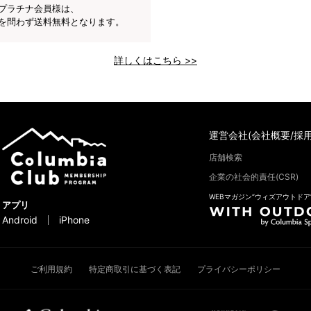
プラチナ会員様は、
を問わず送料無料となります。
詳しくはこちら >>
運営会社(会社概要/採用
店舗検索
企業の社会的責任(CSR)
WEBマガジン“ウィズアウトドア
アプリ
Android
iPhone
ご利用規約
特定商取引に基づく表記
プライバシーポリシー