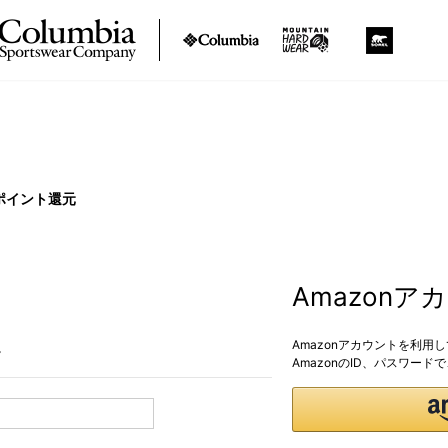
ポイント還元
Amazon
Amazonアカウントを利用
。
AmazonのID、パスワー