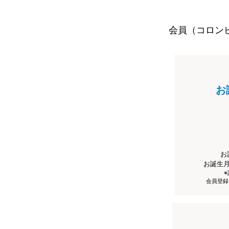
会員（コロン
お
お
お誕生
会員登録