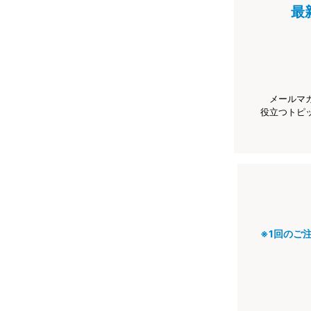
最
メールマ
役立つトピ
※1回のご