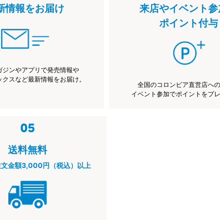
新情報をお届け
来店やイベント参
ポイント付与
ガジンやアプリで発売情報や
ックスなど最新情報をお届け。
全国のコロンビア直営店へ
イベント参加でポイントをプ
送料無料
注文金額3,000円（税込）以上