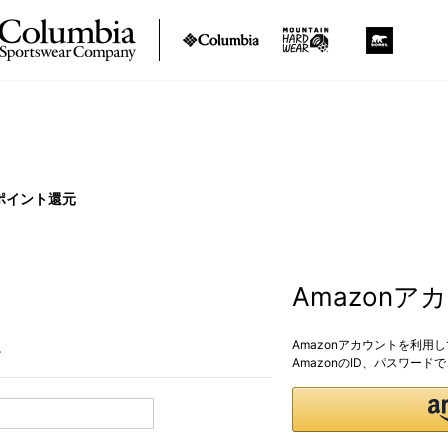
ポイント還元
Amazon
Amazonアカウントを利用
。
AmazonのID、パスワー