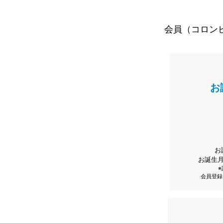
会員（コロン
お
お
お誕生
会員登録