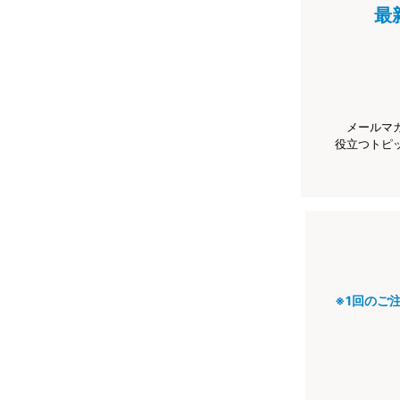
最
メールマ
役立つトピ
※1回のご