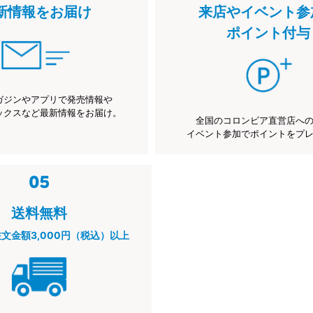
新情報をお届け
来店やイベント参
ポイント付与
ガジンやアプリで発売情報や
ックスなど最新情報をお届け。
全国のコロンビア直営店へ
イベント参加でポイントをプ
送料無料
注文金額3,000円（税込）以上