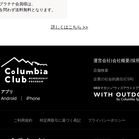
プラチナ会員様は、
を問わず送料無料となります。
詳しくはこちら >>
運営会社(会社概要/採用
店舗検索
企業の社会的責任(CSR)
WEBマガジン“ウィズアウトドア
アプリ
Android
iPhone
ご利用規約
特定商取引に基づく表記
プライバシーポリシー