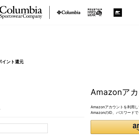
ポイント還元
Amazon
Amazonアカウントを利用
。
AmazonのID、パスワー