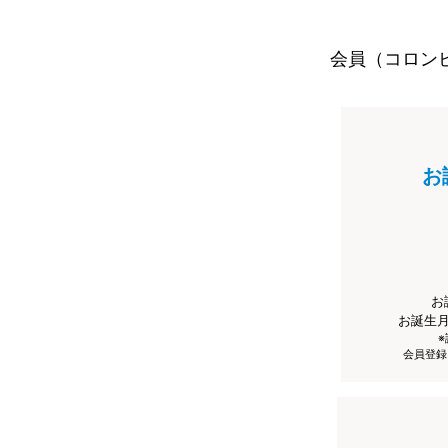
会員（コロン
お
お
お誕生
会員登録