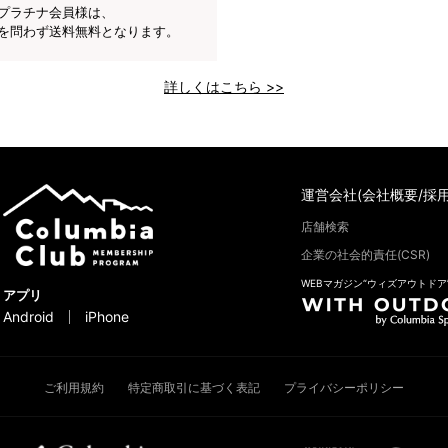
プラチナ会員様は、
を問わず送料無料となります。
詳しくはこちら >>
運営会社(会社概要/採用
店舗検索
企業の社会的責任(CSR)
WEBマガジン“ウィズアウトドア
アプリ
Android
iPhone
ご利用規約
特定商取引に基づく表記
プライバシーポリシー