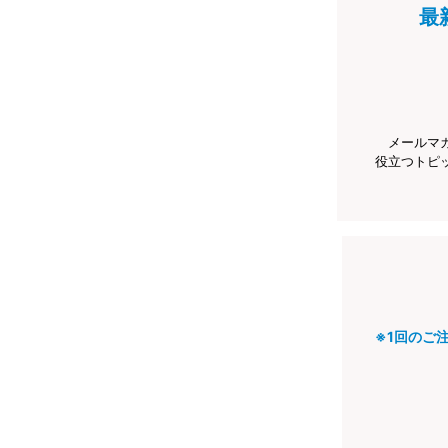
最
メールマ
役立つトピ
※1回のご