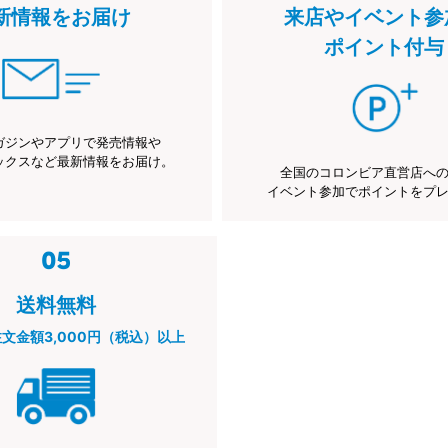
新情報をお届け
来店やイベント参
ポイント付与
ガジンやアプリで発売情報や
ックスなど最新情報をお届け。
全国のコロンビア直営店へ
イベント参加でポイントをプ
送料無料
注文金額3,000円（税込）以上