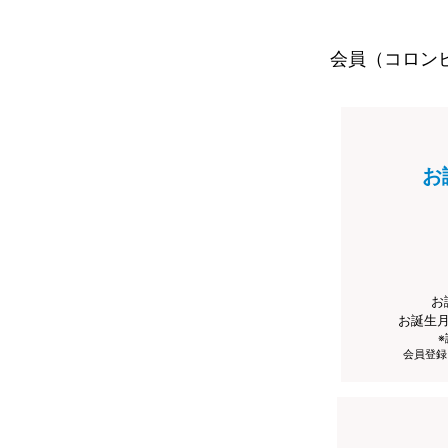
会員（コロン
お
お
お誕生
会員登録