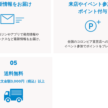
新情報をお届け
来店やイベント参
ポイント付与
ガジンやアプリで発売情報や
ックスなど最新情報をお届け。
全国のコロンビア直営店へ
イベント参加でポイントをプ
送料無料
注文金額3,000円（税込）以上