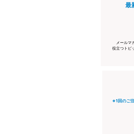
最
メールマ
役立つトピ
※1回のご