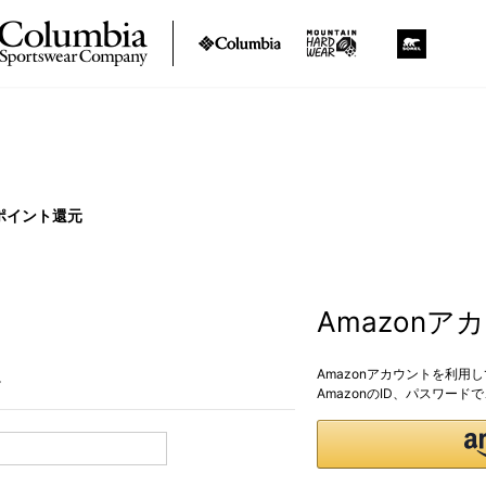
ポイント還元
Amazon
Amazonアカウントを利用
。
AmazonのID、パスワー