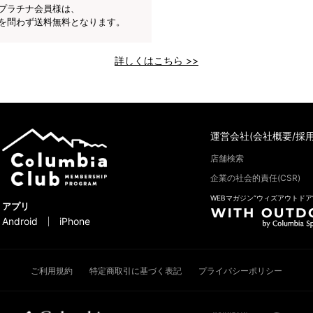
プラチナ会員様は、
を問わず送料無料となります。
詳しくはこちら >>
運営会社(会社概要/採用
店舗検索
企業の社会的責任(CSR)
WEBマガジン“ウィズアウトドア
アプリ
Android
iPhone
ご利用規約
特定商取引に基づく表記
プライバシーポリシー