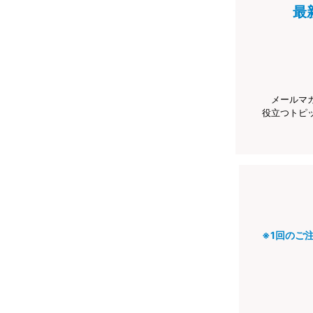
最
メールマ
役立つトピ
※1回のご