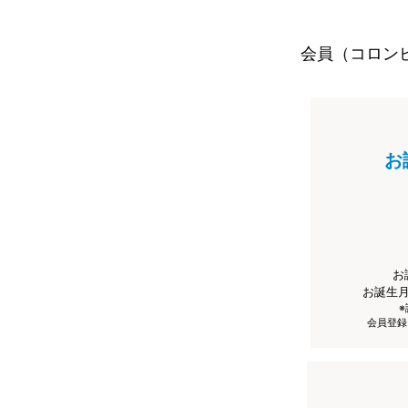
会員（コロン
お
お
お誕生
会員登録