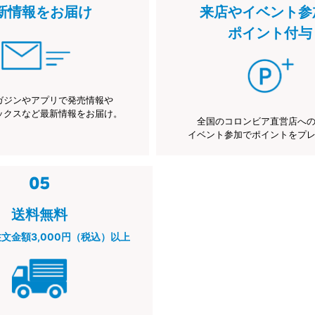
新情報をお届け
来店やイベント参
ポイント付与
ガジンやアプリで発売情報や
ックスなど最新情報をお届け。
全国のコロンビア直営店へ
イベント参加でポイントをプ
送料無料
注文金額3,000円（税込）以上