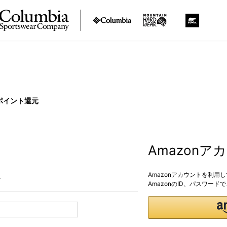
ポイント還元
Amazon
Amazonアカウントを利用
。
AmazonのID、パスワー