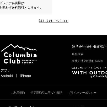
プラチナ会員様は、
を問わず送料無料となります。
詳しくはこちら >>
運営会社(会社概要/採用
店舗検索
企業の社会的責任(CSR)
WEBマガジン“ウィズアウトドア
アプリ
Android
iPhone
ご利用規約
特定商取引に基づく表記
プライバシーポリシー