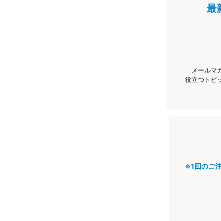
最
メールマ
役立つトピ
※1回のご