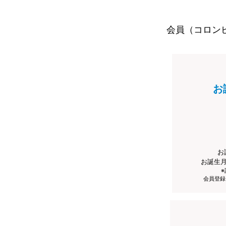
会員（コロン
お
お
お誕生
会員登録