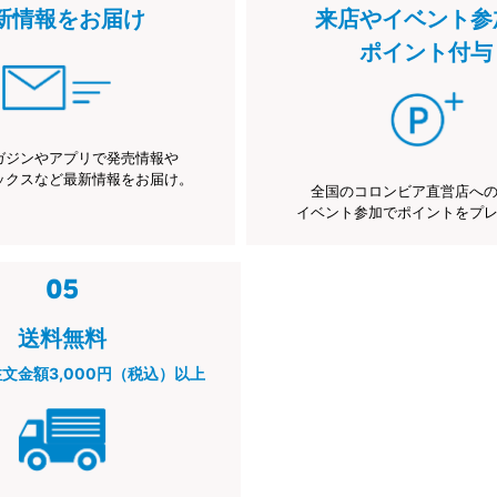
新情報をお届け
来店やイベント参
ポイント付与
ガジンやアプリで発売情報や
ックスなど最新情報をお届け。
全国のコロンビア直営店へ
イベント参加でポイントをプ
送料無料
注文金額3,000円（税込）以上