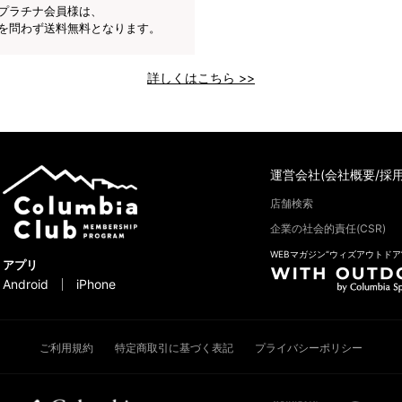
プラチナ会員様は、
を問わず送料無料となります。
詳しくはこちら >>
運営会社(会社概要/採用
店舗検索
企業の社会的責任(CSR)
WEBマガジン“ウィズアウトドア
アプリ
Android
iPhone
ご利用規約
特定商取引に基づく表記
プライバシーポリシー