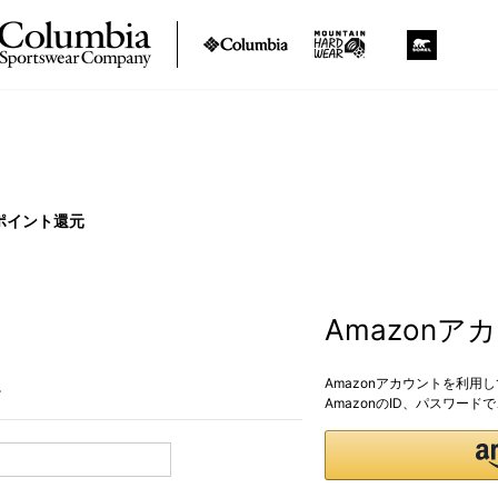
ポイント還元
Amazon
Amazonアカウントを利用
。
AmazonのID、パスワー