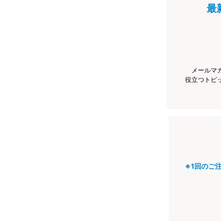
最
メールマ
役立つトピ
※1回のご