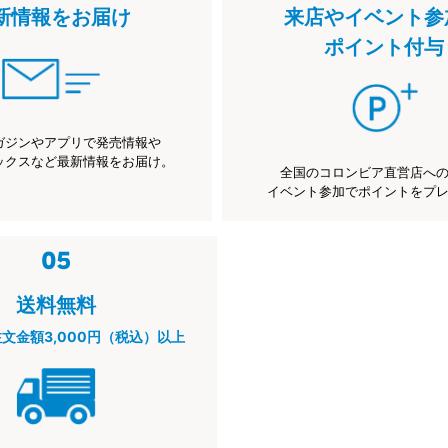
新情報をお届け
来店やイベント参
ポイント付与
ガジンやアプリで発売情報や
ックスなど最新情報をお届け。
全国のコロンビア直営店へ
イベント参加でポイントをプ
送料無料
注文金額3,000円（税込）以上