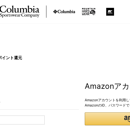
ポイント還元
Amazon
Amazonアカウントを利用
。
AmazonのID、パスワー