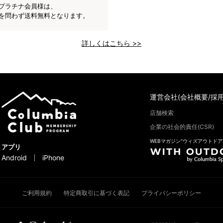
プラチナ会員様は、
を問わず送料無料となります。
詳しくはこちら >>
運営会社(会社概要/採用
店舗検索
企業の社会的責任(CSR)
WEBマガジン“ウィズアウトドア
アプリ
Android
iPhone
ご利用規約
特定商取引に基づく表記
プライバシーポリシー