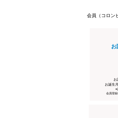
会員（コロン
お
お
お誕生
会員登録