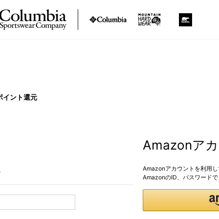
ポイント還元
Amazon
Amazonアカウントを利用
。
AmazonのID、パスワー