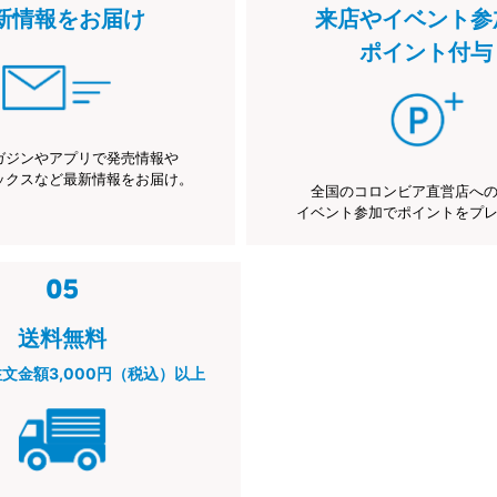
新情報をお届け
来店やイベント参
ポイント付与
ガジンやアプリで発売情報や
ックスなど最新情報をお届け。
全国のコロンビア直営店へ
イベント参加でポイントをプ
送料無料
注文金額3,000円（税込）以上