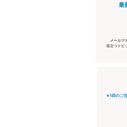
最
メールマ
役立つトピ
※1回のご