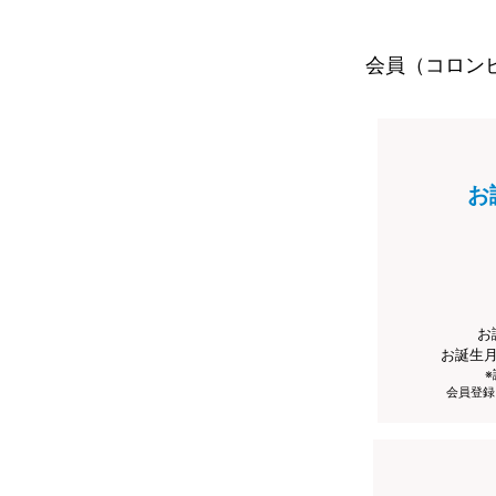
会員（コロン
お
お
お誕生
会員登録