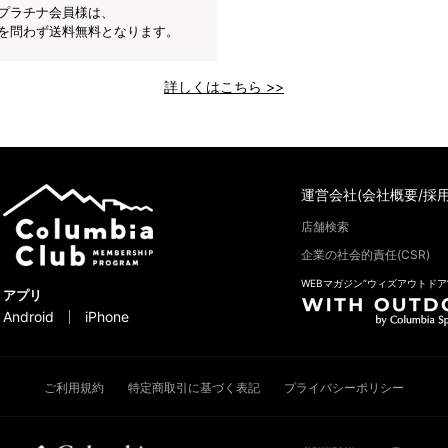
プラチナ会員様は、
を問わず送料無料となります。
詳しくはこちら >>
運営会社(会社概要/採用
店舗検索
企業の社会的責任(CSR)
WEBマガジン“ウィズアウトドア
アプリ
Android
iPhone
ご利用規約
特定商取引に基づく表記
プライバシーポリシー