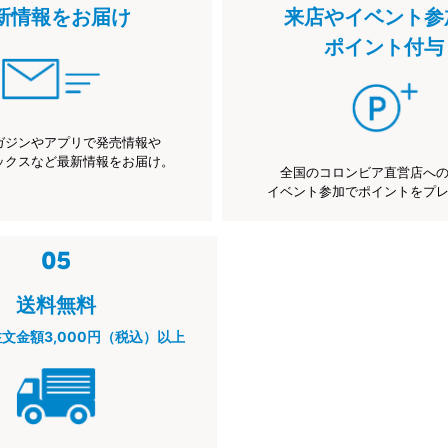
新情報をお届け
来店やイベント参
ポイント付与
ガジンやアプリで発売情報や
ックスなど最新情報をお届け。
全国のコロンビア直営店へ
イベント参加でポイントをプ
送料無料
注文金額3,000円（税込）以上