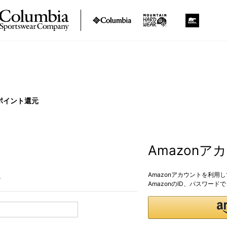
ポイント還元
Amazon
Amazonアカウントを利用
。
AmazonのID、パスワー