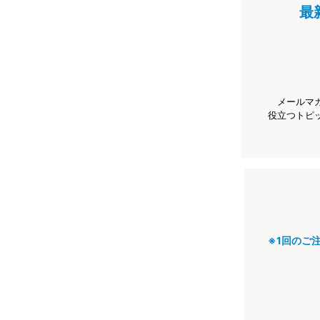
最
メールマ
役立つトピ
※1回のご