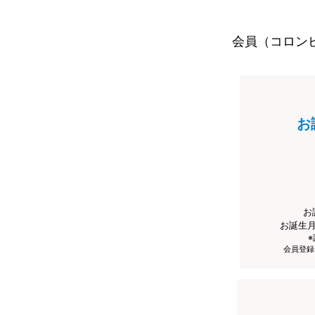
会員（コロン
お
お
お誕生
会員登録