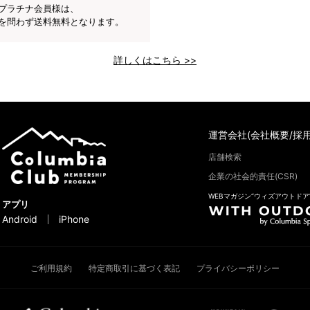
プラチナ会員様は、
を問わず送料無料となります。
詳しくはこちら >>
運営会社(会社概要/採用
店舗検索
企業の社会的責任(CSR)
WEBマガジン“ウィズアウトドア
アプリ
Android
iPhone
ご利用規約
特定商取引に基づく表記
プライバシーポリシー