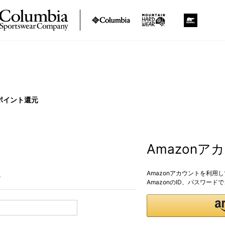
ポイント還元
Amazon
Amazonアカウントを利用
。
AmazonのID、パスワー