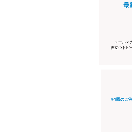
最
メールマ
役立つトピ
※1回のご