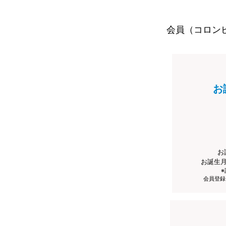
会員（コロン
お
お
お誕生
会員登録