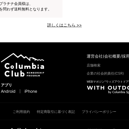
プラチナ会員様は、
を問わず送料無料となります。
詳しくはこちら >>
運営会社(会社概要/採用
店舗検索
企業の社会的責任(CSR)
WEBマガジン“ウィズアウトドア
アプリ
Android
iPhone
ご利用規約
特定商取引に基づく表記
プライバシーポリシー