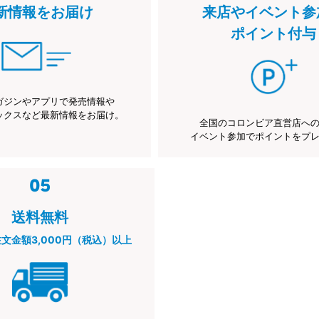
新情報をお届け
来店やイベント参
ポイント付与
ガジンやアプリで発売情報や
ックスなど最新情報をお届け。
全国のコロンビア直営店へ
イベント参加でポイントをプ
送料無料
注文金額3,000円（税込）以上