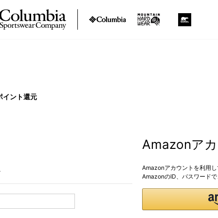
ポイント還元
Amazon
Amazonアカウントを利用
。
AmazonのID、パスワー