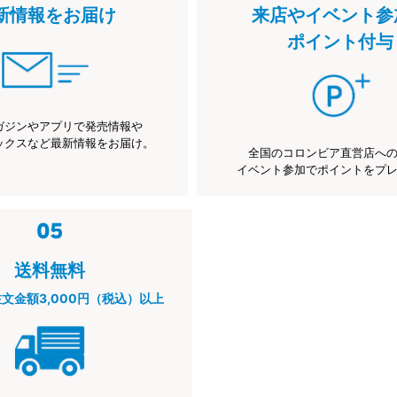
新情報をお届け
来店やイベント参
ポイント付与
ガジンやアプリで発売情報や
ックスなど最新情報をお届け。
全国のコロンビア直営店へ
イベント参加でポイントをプ
送料無料
注文金額3,000円（税込）以上