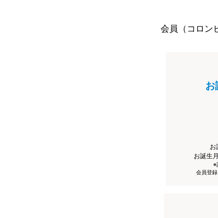
会員（コロン
お
お
お誕生
会員登録