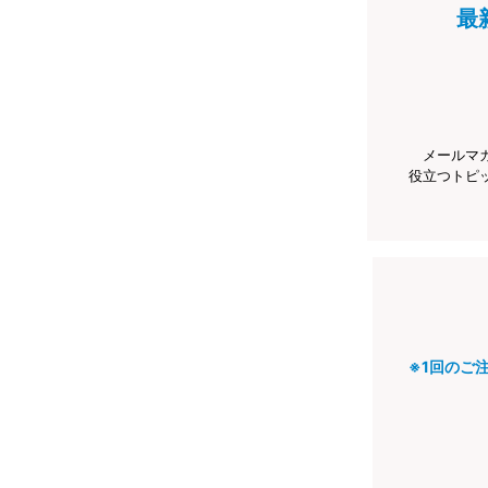
最
メールマ
役立つトピ
※1回のご