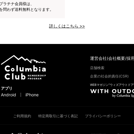
プラチナ会員様は、
を問わず送料無料となります。
詳しくはこちら >>
運営会社(会社概要/採用
店舗検索
企業の社会的責任(CSR)
WEBマガジン“ウィズアウトドア
アプリ
Android
iPhone
ご利用規約
特定商取引に基づく表記
プライバシーポリシー