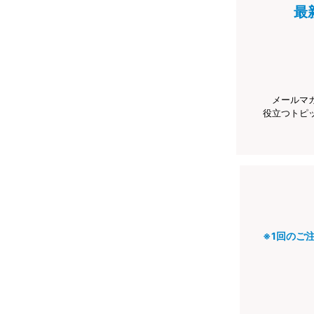
最
メールマ
役立つトピ
※1回のご