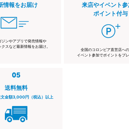
新情報をお届け
来店やイベント参
ポイント付与
ガジンやアプリで発売情報や
ックスなど最新情報をお届け。
全国のコロンビア直営店へ
イベント参加でポイントをプ
送料無料
注文金額3,000円（税込）以上