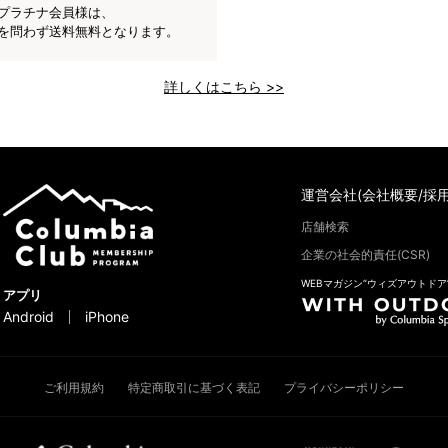
プラチナ会員様は、
を問わず送料無料となります。
詳しくはこちら >>
運営会社(会社概要/採用
店舗検索
企業の社会的責任(CSR)
WEBマガジン“ウィズアウトドア
アプリ
Android
iPhone
ご利用規約
特定商取引に基づく表記
プライバシーポリシー