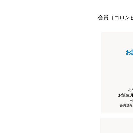
会員（コロン
お
お
お誕生
会員登録