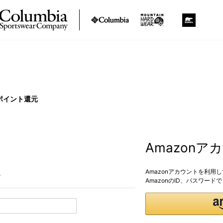
ポイント還元
Amazon
Amazonアカウントを利用
。
AmazonのID、パスワー