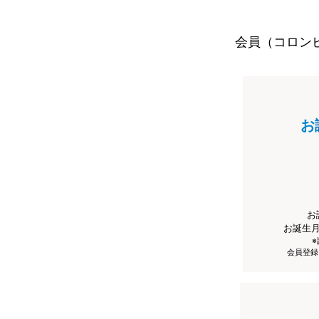
会員（コロン
お
お
お誕生
会員登録