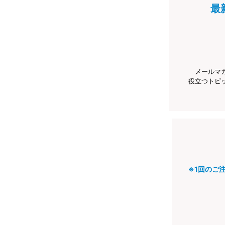
最
メールマ
役立つトピ
※1回のご