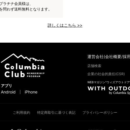
プラチナ会員様は、
を問わず送料無料となります。
詳しくはこちら >>
運営会社(会社概要/採用
店舗検索
企業の社会的責任(CSR)
WEBマガジン“ウィズアウトドア
アプリ
Android
iPhone
ご利用規約
特定商取引に基づく表記
プライバシーポリシー