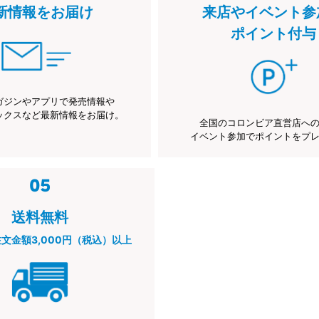
新情報をお届け
来店やイベント参
ポイント付与
ガジンやアプリで発売情報や
ックスなど最新情報をお届け。
全国のコロンビア直営店へ
イベント参加でポイントをプ
送料無料
注文金額3,000円（税込）以上