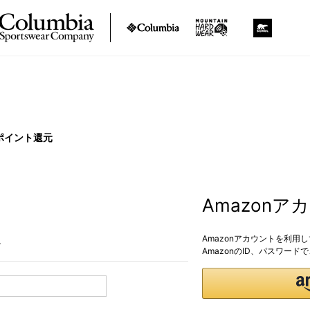
ポイント還元
Amazon
Amazonアカウントを利用
。
AmazonのID、パスワー