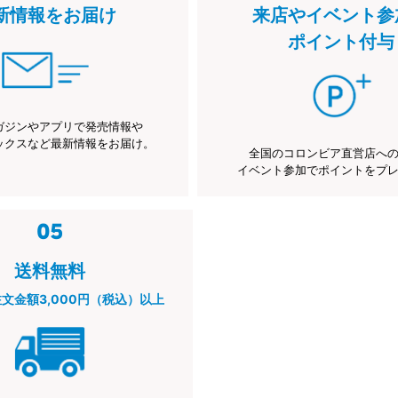
新情報をお届け
来店やイベント参
ポイント付与
ガジンやアプリで発売情報や
ックスなど最新情報をお届け。
全国のコロンビア直営店へ
イベント参加でポイントをプ
送料無料
注文金額3,000円（税込）以上