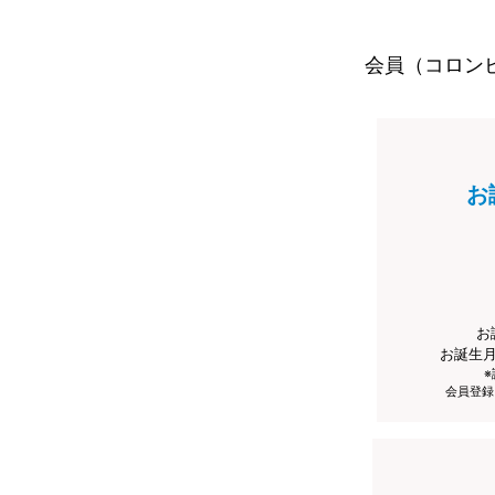
会員（コロン
お
お
お誕生
会員登録