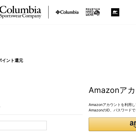
ポイント還元
Amazon
Amazonアカウントを利用
。
AmazonのID、パスワー