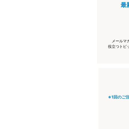
最
メールマ
役立つトピ
※1回のご