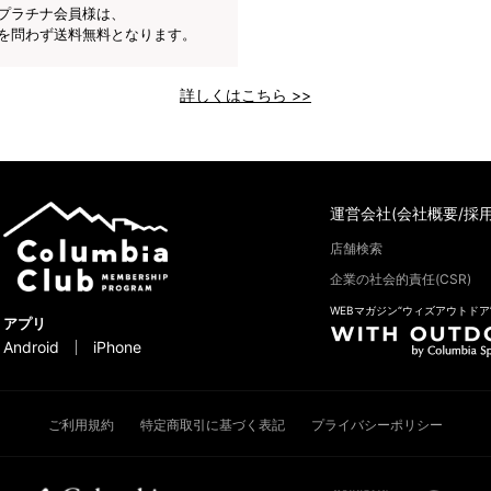
プラチナ会員様は、
を問わず送料無料となります。
詳しくはこちら >>
運営会社(会社概要/採用
店舗検索
企業の社会的責任(CSR)
WEBマガジン“ウィズアウトドア
アプリ
Android
iPhone
ご利用規約
特定商取引に基づく表記
プライバシーポリシー