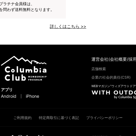
プラチナ会員様は、
を問わず送料無料となります。
詳しくはこちら >>
運営会社(会社概要/採用
店舗検索
企業の社会的責任(CSR)
WEBマガジン“ウィズアウトドア
アプリ
Android
iPhone
ご利用規約
特定商取引に基づく表記
プライバシーポリシー