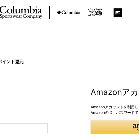
ポイント還元
Amazon
Amazonアカウントを利用
。
AmazonのID、パスワー