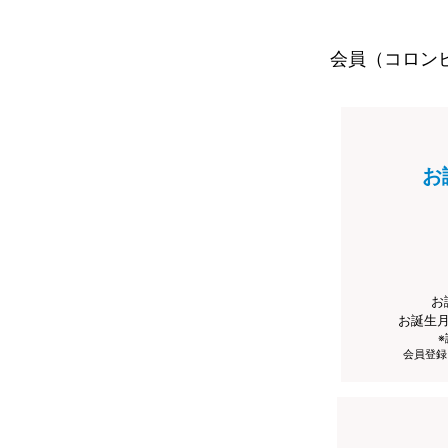
会員（コロン
お
お
お誕生
会員登録