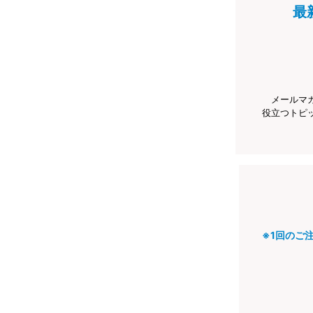
最
メールマ
役立つトピ
※1回のご