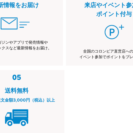
新情報をお届け
来店やイベント参
ポイント付与
ガジンやアプリで発売情報や
ックスなど最新情報をお届け。
全国のコロンビア直営店へ
イベント参加でポイントをプ
送料無料
注文金額3,000円（税込）以上