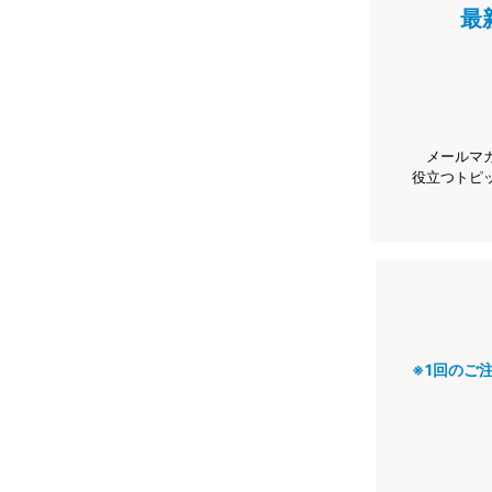
最
メールマ
役立つトピ
※1回のご