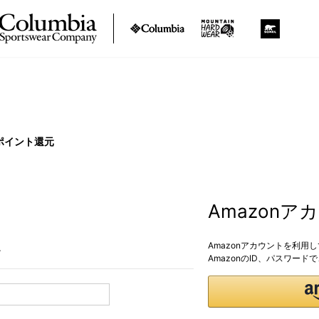
ポイント還元
Amazon
Amazonアカウントを利用
。
AmazonのID、パスワー