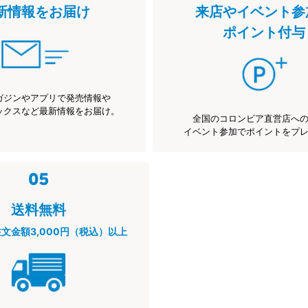
新情報をお届け
来店やイベント参
ポイント付与
ガジンやアプリで発売情報や
ックスなど最新情報をお届け。
全国のコロンビア直営店へ
イベント参加でポイントをプ
送料無料
注文金額3,000円（税込）以上