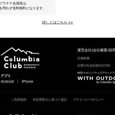
プラチナ会員様は、
を問わず送料無料となります。
詳しくはこちら >>
運営会社(会社概要/採用
店舗検索
企業の社会的責任(CSR)
WEBマガジン“ウィズアウトドア
アプリ
Android
iPhone
ご利用規約
特定商取引に基づく表記
プライバシーポリシー