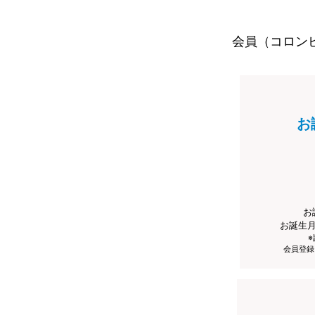
会員（コロン
お
お
お誕生
会員登録