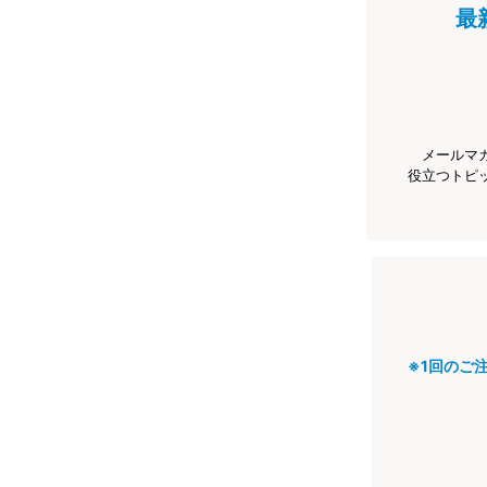
最
メールマ
役立つトピ
※1回のご