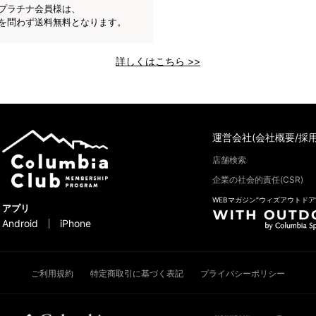
プラチナ会員様は、
を問わず送料無料となります。
詳しくはこちら >>
運営会社(会社概要/採用
店舗検索
企業の社会的責任(CSR)
WEBマガジン“ウィズアウトドア
アプリ
Android
iPhone
ご利用規約
特定商取引に基づく表記
プライバシーポリシー