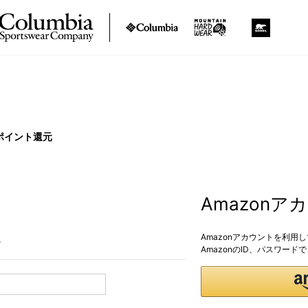
ポイント還元
Amazon
Amazonアカウントを利用
。
AmazonのID、パスワー