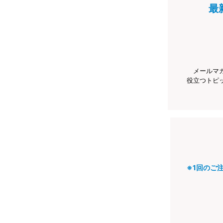
最
メールマ
役立つトピ
※1回のご