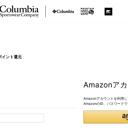
ポイント還元
Amazon
Amazonアカウントを利用
。
AmazonのID、パスワー