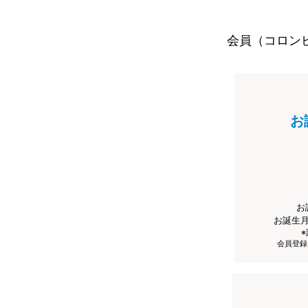
会員（コロン
お
お
お誕生
会員登録