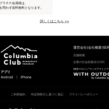
プラチナ会員様は、
を問わず送料無料となります。
詳しくはこちら >>
運営会社(会社概要/採用
店舗検索
企業の社会的責任(CSR)
WEBマガジン“ウィズアウトドア
アプリ
Android
iPhone
ご利用規約
特定商取引に基づく表記
プライバシーポリシー