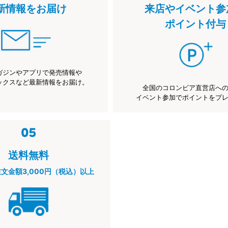
新情報をお届け
来店やイベント参
ポイント付与
ガジンやアプリで発売情報や
ックスなど最新情報をお届け。
全国のコロンビア直営店へ
イベント参加でポイントをプ
送料無料
注文金額3,000円（税込）以上