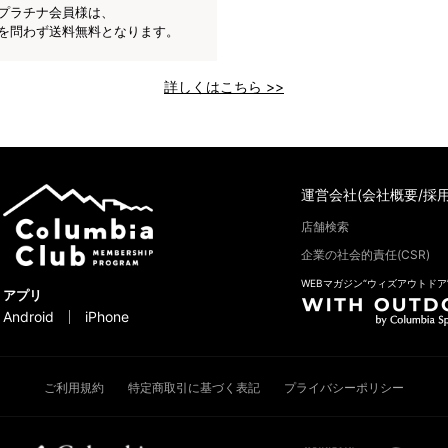
プラチナ会員様は、
を問わず送料無料となります。
詳しくはこちら >>
運営会社(会社概要/採用
店舗検索
企業の社会的責任(CSR)
WEBマガジン“ウィズアウトドア
アプリ
Android
iPhone
ご利用規約
特定商取引に基づく表記
プライバシーポリシー