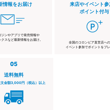
新情報をお届け
来店やイベント参
ポイント付与
ガジンやアプリで発売情報や
ックスなど最新情報をお届け。
全国のコロンビア直営店へ
イベント参加でポイントをプ
送料無料
注文金額3,000円（税込）以上