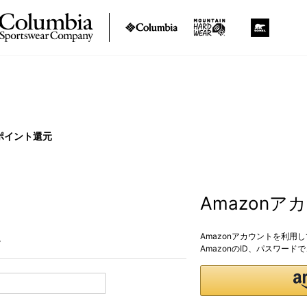
ポイント還元
Amazon
Amazonアカウントを利用
。
AmazonのID、パスワー