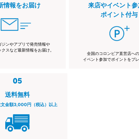
新情報をお届け
来店やイベント参
ポイント付与
ガジンやアプリで発売情報や
ックスなど最新情報をお届け。
全国のコロンビア直営店へ
イベント参加でポイントをプ
送料無料
注文金額3,000円（税込）以上