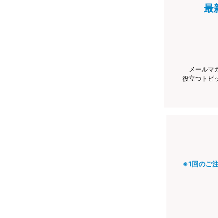
最
メールマ
役立つトピ
※1回のご