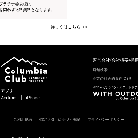
プラチナ会員様は、
を問わず送料無料となります。
詳しくはこちら >>
運営会社(会社概要/採用
店舗検索
企業の社会的責任(CSR)
WEBマガジン“ウィズアウトドア
アプリ
Android
iPhone
ご利用規約
特定商取引に基づく表記
プライバシーポリシー