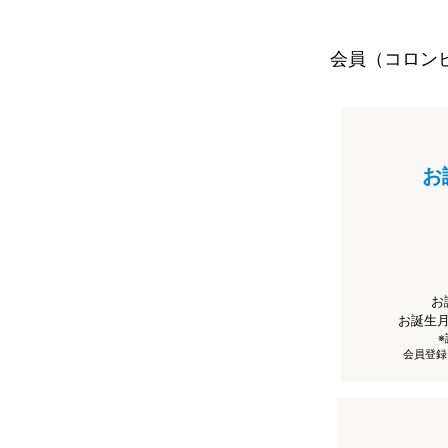
会員（コロン
お
お
お誕生
会員登録