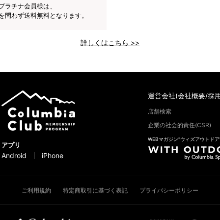
プラチナ会員様は、
を問わず送料無料となります。
詳しくはこちら >>
運営会社(会社概要/採用
店舗検索
企業の社会的責任(CSR)
WEBマガジン“ウィズアウトドア
アプリ
Android
iPhone
ご利用規約
特定商取引に基づく表記
プライバシーポリシー