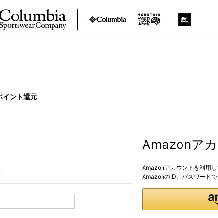
ポイント還元
Amazon
Amazonアカウントを利用
。
AmazonのID、パスワー