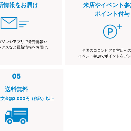
新情報をお届け
来店やイベント参
ポイント付与
ガジンやアプリで発売情報や
ックスなど最新情報をお届け。
全国のコロンビア直営店へ
イベント参加でポイントをプ
送料無料
注文金額3,000円（税込）以上