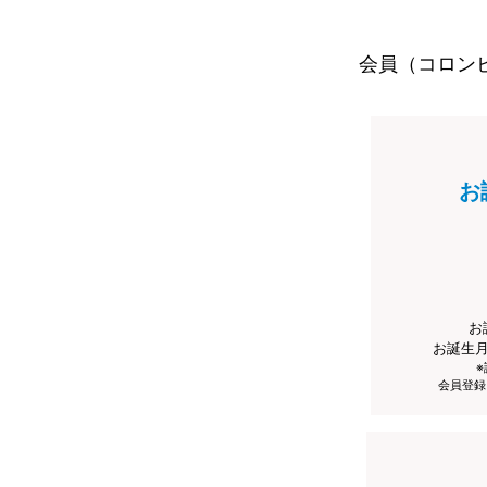
会員（コロン
お
お
お誕生
会員登録