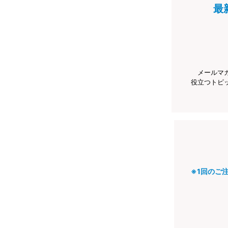
最
メールマ
役立つトピ
※1回のご