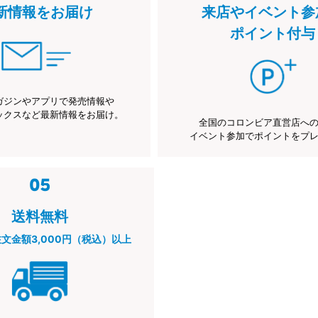
新情報をお届け
来店やイベント参
ポイント付与
ガジンやアプリで発売情報や
ックスなど最新情報をお届け。
全国のコロンビア直営店へ
イベント参加でポイントをプ
送料無料
注文金額3,000円（税込）以上