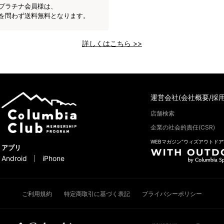
プラチナ会員様は、
を問わず送料無料となります。
詳しくはこちら >>
運営会社(会社概要/採用
店舗検索
企業の社会的責任(CSR)
WEBマガジン“ウィズアウトドア
アプリ
Android
iPhone
ご利用規約
特定商取引に基づく表記
プライバシーポリシー