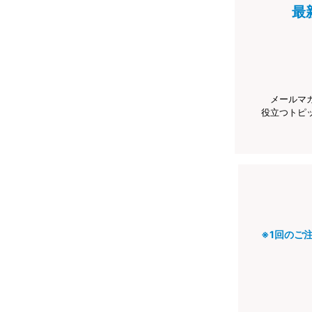
最
メールマ
役立つトピ
※1回のご