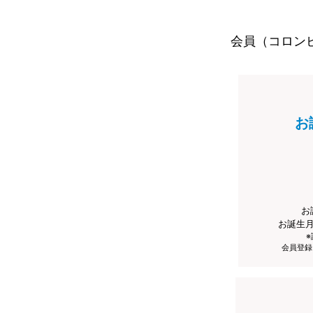
会員（コロン
お
お
お誕生
会員登録