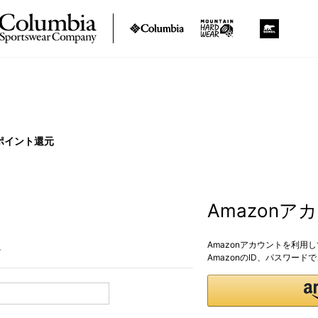
ポイント還元
Amazon
Amazonアカウントを利用
。
AmazonのID、パスワー