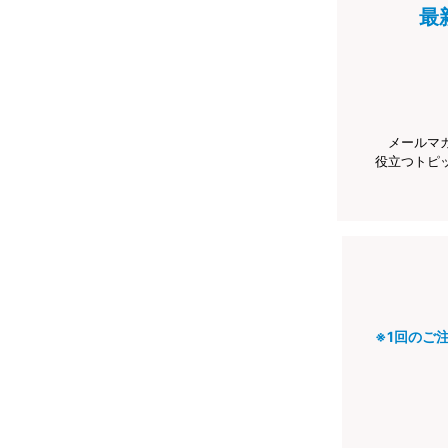
最
メールマ
役立つトピ
※1回のご