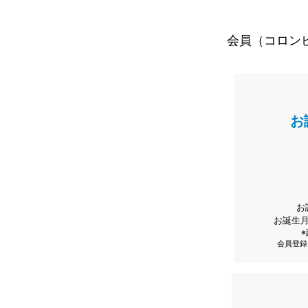
会員（コロン
お
お
お誕生
会員登録