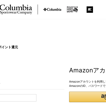
ポイント還元
Amazon
Amazonアカウントを利用
。
AmazonのID、パスワー