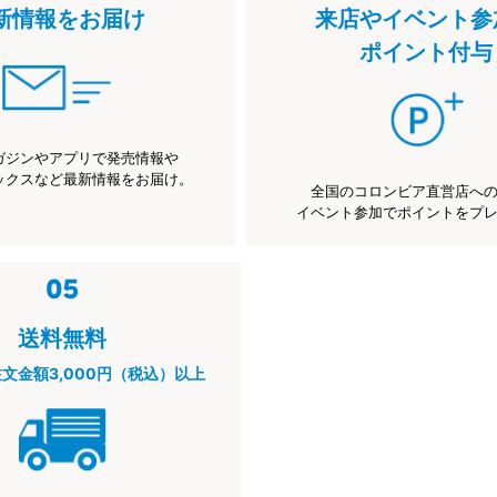
新情報をお届け
来店やイベント参
ポイント付与
ガジンやアプリで発売情報や
ックスなど最新情報をお届け。
全国のコロンビア直営店へ
イベント参加でポイントをプ
送料無料
注文金額3,000円（税込）以上