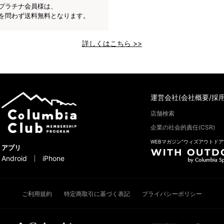
プラチナ会員様は、
を問わず送料無料となります。
詳しくはこちら >>
運営会社(会社概要/採用
店舗検索
企業の社会的責任(CSR)
WEBマガジン“ウィズアウトドア
アプリ
Android
iPhone
ご利用規約
特定商取引に基づく表記
プライバシーポリシー