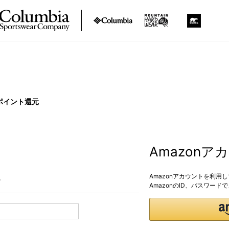
ポイント還元
Amazon
Amazonアカウントを利用
。
AmazonのID、パスワー