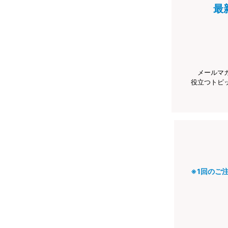
最
メールマ
役立つトピ
※1回のご