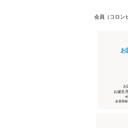
会員（コロン
お
お
お誕生
会員登録