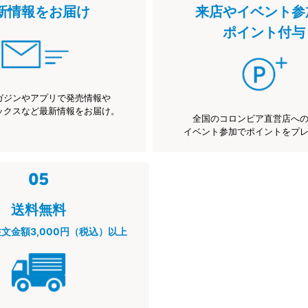
新情報をお届け
来店やイベント参
ポイント付与
ガジンやアプリで発売情報や
ックスなど最新情報をお届け。
全国のコロンビア直営店へ
イベント参加でポイントをプ
送料無料
注文金額3,000円（税込）以上