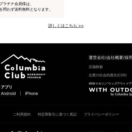
プラチナ会員様は、
を問わず送料無料となります。
詳しくはこちら >>
運営会社(会社概要/採用
店舗検索
企業の社会的責任(CSR)
WEBマガジン“ウィズアウトドア
アプリ
Android
iPhone
ご利用規約
特定商取引に基づく表記
プライバシーポリシー