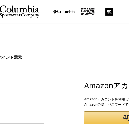
ポイント還元
Amazon
Amazonアカウントを利用
。
AmazonのID、パスワー