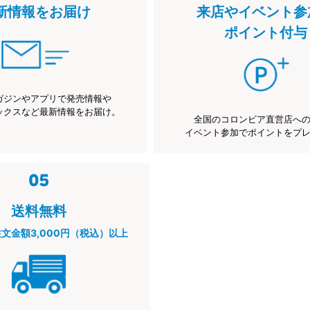
新情報をお届け
来店やイベント参
ポイント付与
ガジンやアプリで発売情報や
ックスなど最新情報をお届け。
全国のコロンビア直営店へ
イベント参加でポイントをプ
送料無料
注文金額3,000円（税込）以上