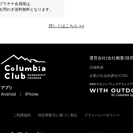
プラチナ会員様は、
を問わず送料無料となります。
詳しくはこちら >>
運営会社(会社概要/採用
店舗検索
企業の社会的責任(CSR)
WEBマガジン“ウィズアウトドア
アプリ
Android
iPhone
ご利用規約
特定商取引に基づく表記
プライバシーポリシー