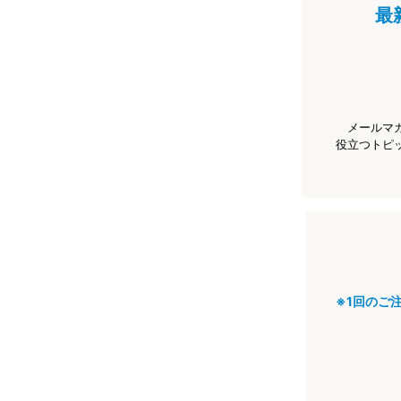
最
メールマ
役立つトピ
※1回のご