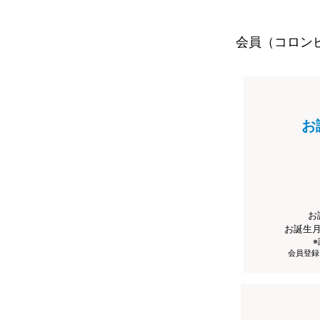
会員（コロン
お
お
お誕生
会員登録