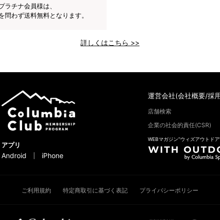
プラチナ会員様は、
を問わず送料無料となります。
詳しくはこちら >>
運営会社(会社概要/採用
店舗検索
企業の社会的責任(CSR)
WEBマガジン“ウィズアウトドア
アプリ
Android
iPhone
ご利用規約
特定商取引に基づく表記
プライバシーポリシー