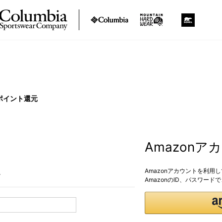
ポイント還元
Amazon
Amazonアカウントを利用
。
AmazonのID、パスワー