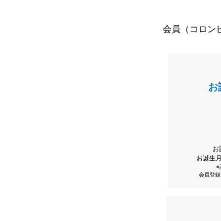
会員（コロン
お
お
お誕生
会員登録