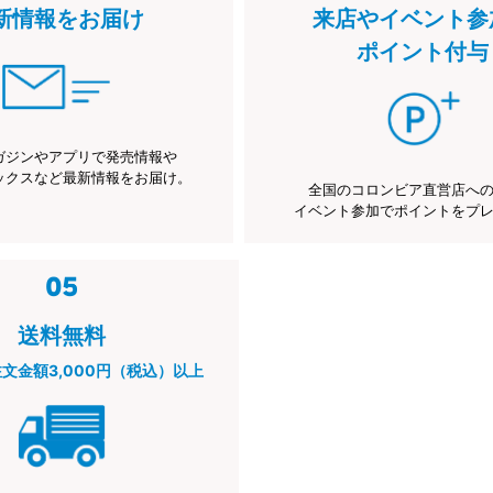
新情報をお届け
来店やイベント参
ポイント付与
ガジンやアプリで発売情報や
ックスなど最新情報をお届け。
全国のコロンビア直営店へ
イベント参加でポイントをプ
送料無料
注文金額3,000円（税込）以上