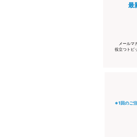
最
メールマ
役立つトピ
※1回のご