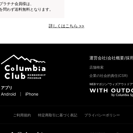
プラチナ会員様は、
を問わず送料無料となります。
詳しくはこちら >>
運営会社(会社概要/採用
店舗検索
企業の社会的責任(CSR)
WEBマガジン“ウィズアウトドア
アプリ
Android
iPhone
ご利用規約
特定商取引に基づく表記
プライバシーポリシー