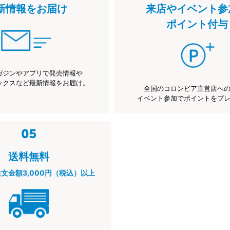
新情報をお届け
来店やイベント参
ポイント付与
ガジンやアプリで発売情報や
ックスなど最新情報をお届け。
全国のコロンビア直営店へ
イベント参加でポイントをプ
送料無料
注文金額3,000円（税込）以上