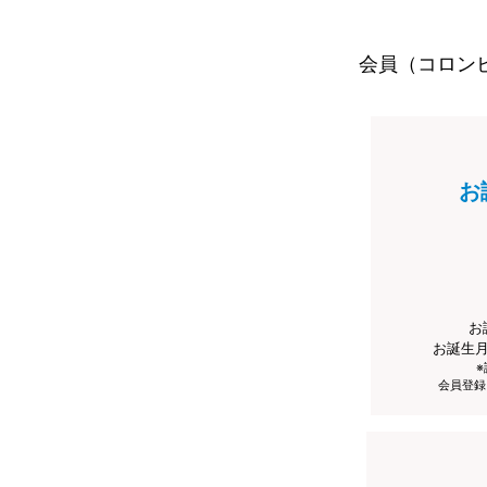
会員（コロン
お
お
お誕生
会員登録