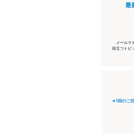
最
メールマ
役立つトピ
※1回のご