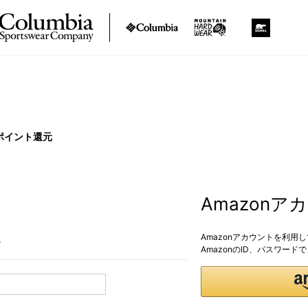
ポイント還元
Amazon
Amazonアカウントを利用
。
AmazonのID、パスワー