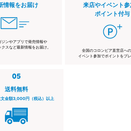
新情報をお届け
来店やイベント参
ポイント付与
ガジンやアプリで発売情報や
ックスなど最新情報をお届け。
全国のコロンビア直営店へ
イベント参加でポイントをプ
送料無料
注文金額3,000円（税込）以上