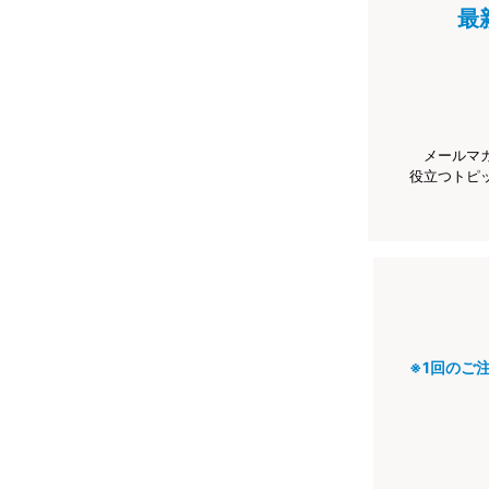
最
メールマ
役立つトピ
※1回のご