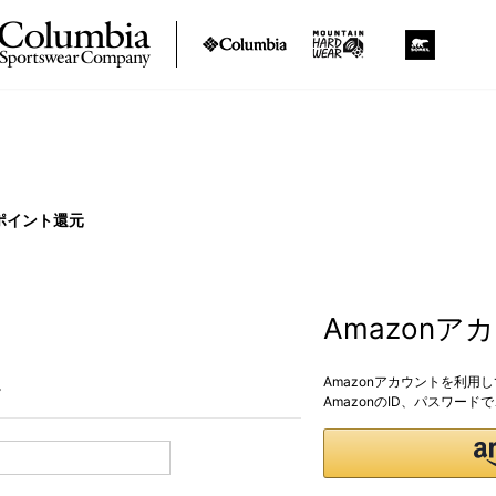
ポイント還元
Amazon
Amazonアカウントを利用
。
AmazonのID、パスワー