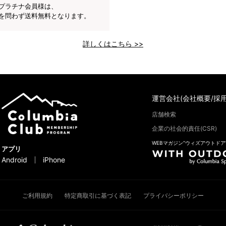
プラチナ会員様は、
を問わず送料無料となります。
詳しくはこちら >>
運営会社(会社概要/採用
店舗検索
企業の社会的責任(CSR)
WEBマガジン“ウィズアウトドア
アプリ
Android
iPhone
ご利用規約
特定商取引に基づく表記
プライバシーポリシー