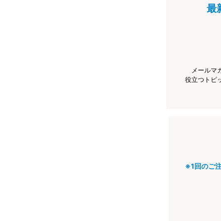
最
メールマ
役立つトピ
※1回のご