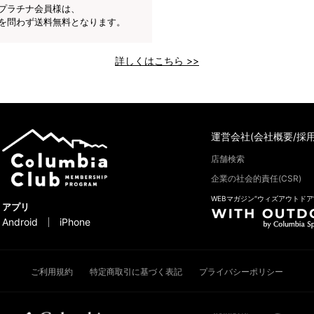
プラチナ会員様は、
を問わず送料無料となります。
詳しくはこちら >>
運営会社(会社概要/採用
店舗検索
企業の社会的責任(CSR)
WEBマガジン“ウィズアウトドア
アプリ
Android
iPhone
ご利用規約
特定商取引に基づく表記
プライバシーポリシー