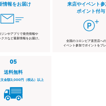
新情報をお届け
来店やイベント参
ポイント付与
ガジンやアプリで発売情報や
ックスなど最新情報をお届け。
全国のコロンビア直営店へ
イベント参加でポイントをプ
送料無料
注文金額3,000円（税込）以上