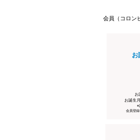
会員（コロン
お
お
お誕生
会員登録