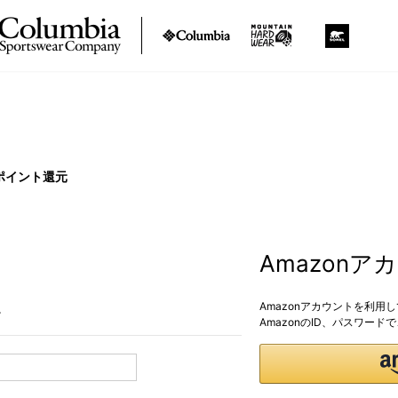
ポイント還元
Amazon
Amazonアカウントを利用
。
AmazonのID、パスワー