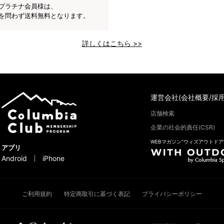
プラチナ会員様は、
を問わず送料無料となります。
詳しくはこちら >>
運営会社(会社概要/採用
店舗検索
企業の社会的責任(CSR)
WEBマガジン“ウィズアウトドア
アプリ
Android
iPhone
ご利用規約
特定商取引に基づく表記
プライバシーポリシー