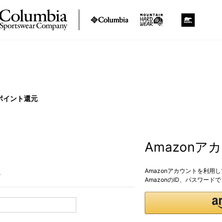
ポイント還元
Amazon
Amazonアカウントを利用
。
AmazonのID、パスワー