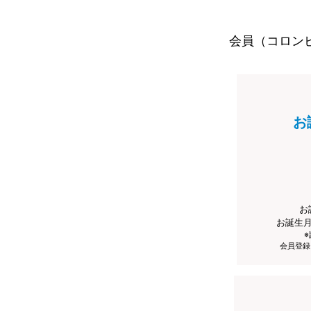
会員（コロン
お
お
お誕生
会員登録