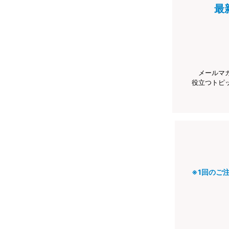
最
メールマ
役立つトピ
※1回のご