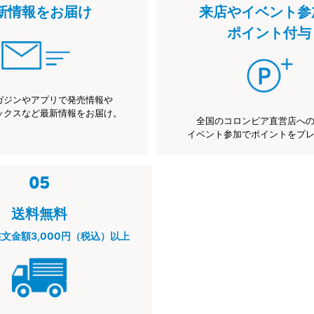
新情報をお届け
来店やイベント参
ポイント付与
ガジンやアプリで発売情報や
ックスなど最新情報をお届け。
全国のコロンビア直営店へ
イベント参加でポイントをプ
送料無料
注文金額3,000円（税込）以上