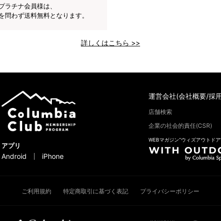
プラチナ会員様は、
を問わず送料無料となります。
詳しくはこちら >>
運営会社(会社概要/採用
店舗検索
企業の社会的責任(CSR)
WEBマガジン“ウィズアウトドア
アプリ
Android
iPhone
ご利用規約
特定商取引に基づく表記
プライバシーポリシー