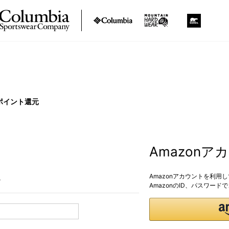
ポイント還元
Amazon
Amazonアカウントを利用
。
AmazonのID、パスワー