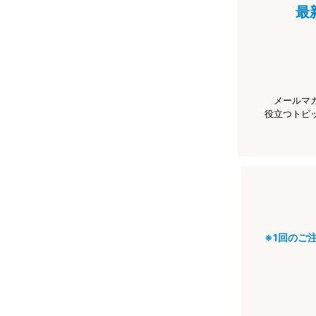
最
メールマ
役立つトピ
※1回のご