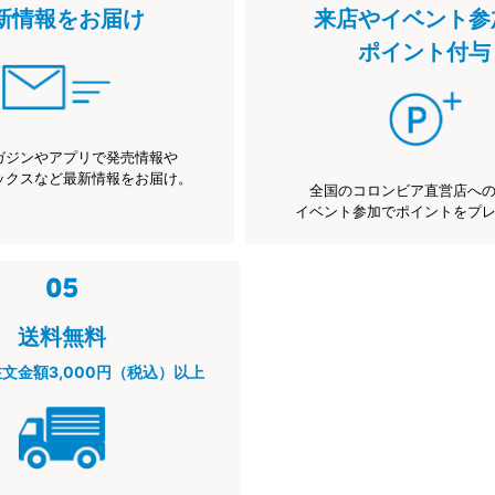
新情報をお届け
来店やイベント参
ポイント付与
ガジンやアプリで発売情報や
ックスなど最新情報をお届け。
全国のコロンビア直営店へ
イベント参加でポイントをプ
送料無料
注文金額3,000円（税込）以上