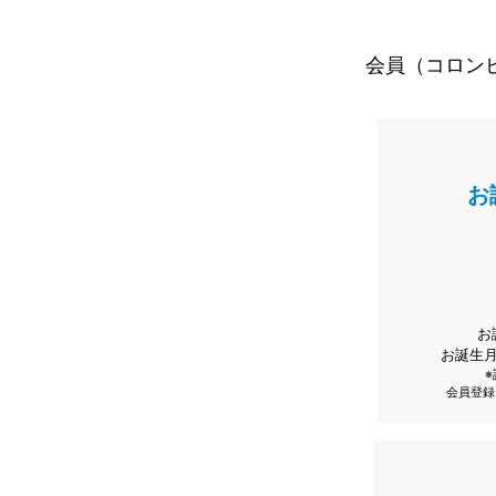
会員（コロン
お
お
お誕生
会員登録