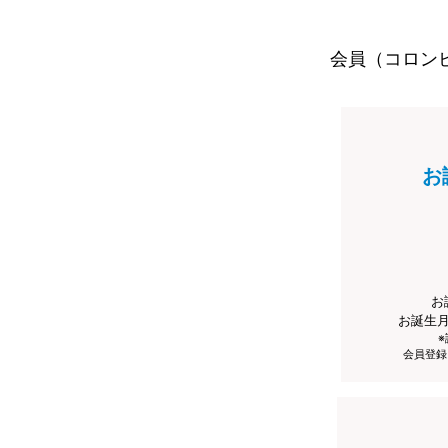
会員（コロン
お
お
お誕生
会員登録