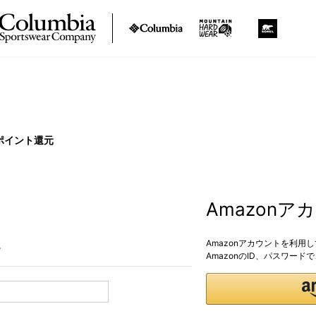
ポイント還元
Amazon
Amazonアカウントを利用
。
AmazonのID、パスワー