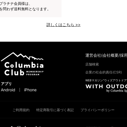
プラチナ会員様は、
を問わず送料無料となります。
詳しくはこちら >>
運営会社(会社概要/採用
店舗検索
企業の社会的責任(CSR)
WEBマガジン“ウィズアウトドア
アプリ
Android
iPhone
ご利用規約
特定商取引に基づく表記
プライバシーポリシー