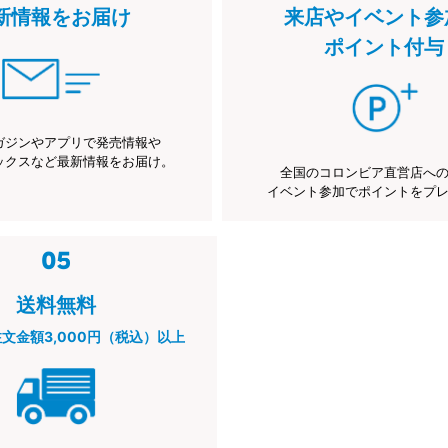
新情報をお届け
来店やイベント参
ポイント付与
ガジンやアプリで発売情報や
ックスなど最新情報をお届け。
全国のコロンビア直営店へ
イベント参加でポイントをプ
送料無料
注文金額3,000円（税込）以上