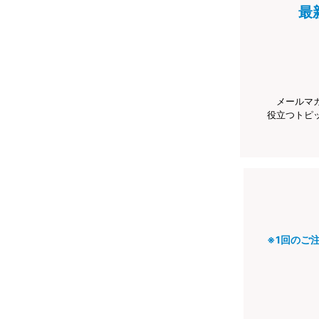
最
メールマ
役立つトピ
※1回のご