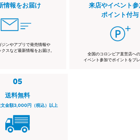
新情報をお届け
来店やイベント参
ポイント付与
ガジンやアプリで発売情報や
ックスなど最新情報をお届け。
全国のコロンビア直営店へ
イベント参加でポイントをプ
送料無料
注文金額3,000円（税込）以上