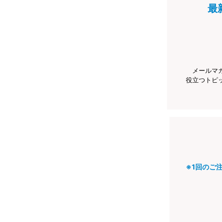
最
メールマ
役立つトピ
※1回のご