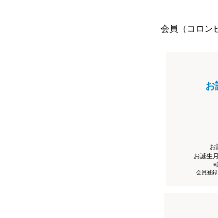
会員（コロン
お
お
お誕生
会員登録