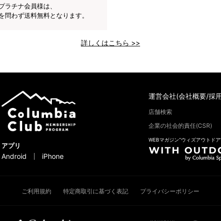
プラチナ会員様は、
を問わず送料無料となります。
詳しくはこちら >>
運営会社(会社概要/採用
店舗検索
企業の社会的責任(CSR)
WEBマガジン“ウィズアウトドア
アプリ
Android
iPhone
ご利用規約
特定商取引に基づく表記
プライバシーポリシー