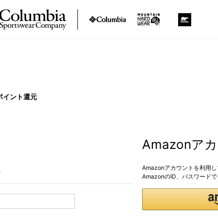
ポイント還元
Amazon
Amazonアカウントを利用
。
AmazonのID、パスワー