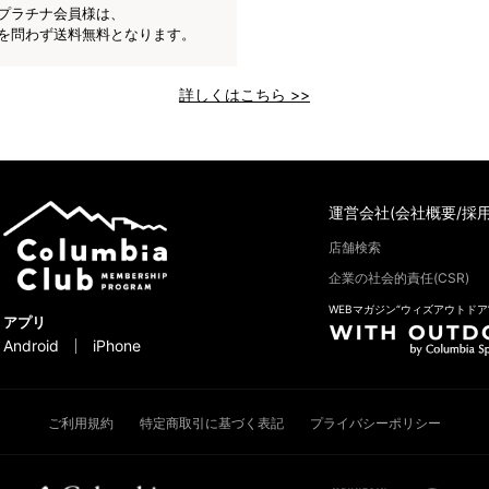
プラチナ会員様は、
を問わず送料無料となります。
詳しくはこちら >>
運営会社(会社概要/採用
店舗検索
企業の社会的責任(CSR)
WEBマガジン“ウィズアウトドア
アプリ
Android
iPhone
ご利用規約
特定商取引に基づく表記
プライバシーポリシー