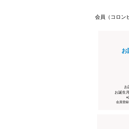
会員（コロン
お
お
お誕生
会員登録