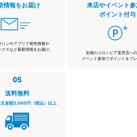
新情報をお届け
来店やイベント参
ポイント付与
ガジンやアプリで発売情報や
ックスなど最新情報をお届け。
全国のコロンビア直営店へ
イベント参加でポイントをプ
送料無料
注文金額3,000円（税込）以上