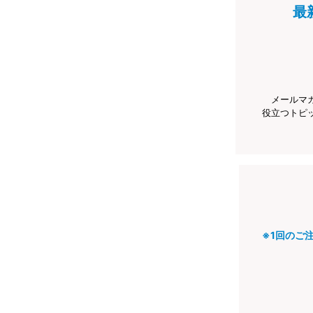
最
メールマ
役立つトピ
※1回のご