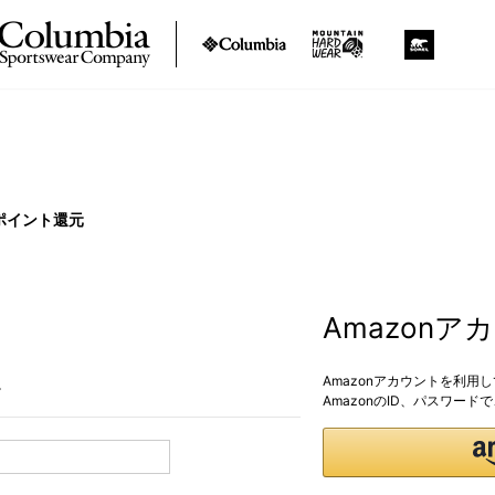
ポイント還元
Amazon
Amazonアカウントを利用
。
AmazonのID、パスワー