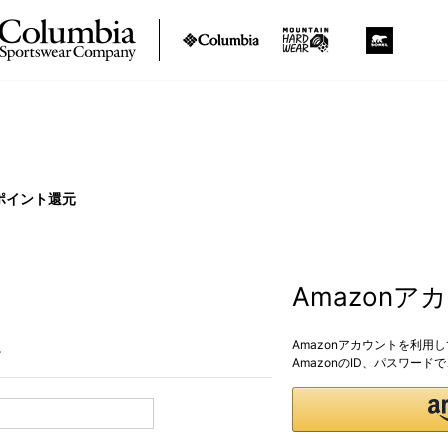
ポイント還元
Amazon
Amazonアカウントを利用
。
AmazonのID、パスワー