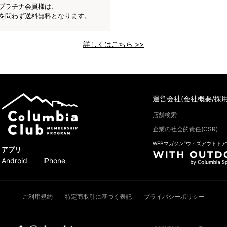
プラチナ会員様は、
を問わず送料無料となります。
詳しくはこちら >>
運営会社(会社概要/採用
店舗検索
企業の社会的責任(CSR)
WEBマガジン“ウィズアウトドア
アプリ
Android
iPhone
ご利用規約
特定商取引に基づく表記
プライバシーポリシー