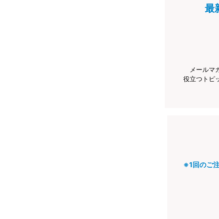
最
メールマ
役立つトピ
※1回のご