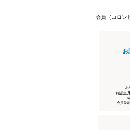
会員（コロン
お
お
お誕生
会員登録