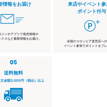
新情報をお届け
来店やイベント参
ポイント付与
ガジンやアプリで発売情報や
ックスなど最新情報をお届け。
全国のコロンビア直営店へ
イベント参加でポイントをプ
送料無料
注文金額3,000円（税込）以上